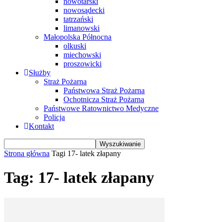
nowotarski
nowosądecki
tatrzański
limanowski
Małopolska Północna
olkuski
miechowski
proszowicki
Służby
Straż Pożarna
Państwowa Straż Pożarna
Ochotnicza Straż Pożarna
Państwowe Ratownictwo Medyczne
Policja
Kontakt
Strona główna
Tagi
17- latek złapany
Tag: 17- latek złapany