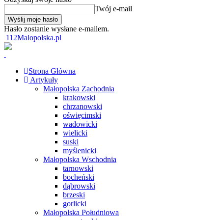
Twój e-mail
Hasło zostanie wysłane e-mailem.
112Malopolska.pl
Strona Główna
Artykuły
Małopolska Zachodnia
krakowski
chrzanowski
oświęcimski
wadowicki
wielicki
suski
myślenicki
Małopolska Wschodnia
tarnowski
bocheński
dąbrowski
brzeski
gorlicki
Małopolska Południowa