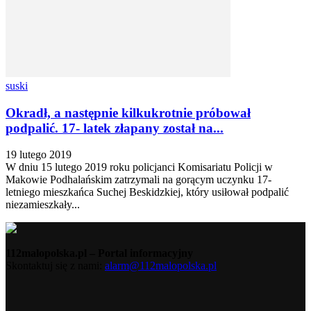
suski
Okradł, a następnie kilkukrotnie próbował
podpalić. 17- latek złapany został na...
19 lutego 2019
W dniu 15 lutego 2019 roku policjanci Komisariatu Policji w
Makowie Podhalańskim zatrzymali na gorącym uczynku 17-
letniego mieszkańca Suchej Beskidzkiej, który usiłował podpalić
niezamieszkały...
112malopolska.pl – Portal informacyjny
Skontaktuj się z nami:
alarm@112malopolska.pl