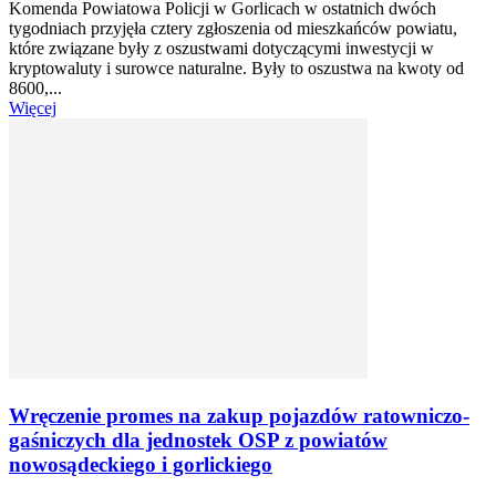
Komenda Powiatowa Policji w Gorlicach w ostatnich dwóch
tygodniach przyjęła cztery zgłoszenia od mieszkańców powiatu,
które związane były z oszustwami dotyczącymi inwestycji w
kryptowaluty i surowce naturalne. Były to oszustwa na kwoty od
8600,...
Więcej
Wręczenie promes na zakup pojazdów ratowniczo-
gaśniczych dla jednostek OSP z powiatów
nowosądeckiego i gorlickiego