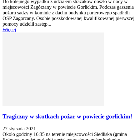
Do kolejnego wypadku z udziałem strażaków doszło w nocy w
miejscowości Zagórzany w powiecie Gorlickim. Podczas gaszenia
pożaru sadzy w kominie z dachu budynku parterowego spadł dh
OSP Zagorzany. Osobie poszkodowanej kwalifikowanej pierwszej
pomocy udzielił zastęp...
Więcej
Tragiczny w skutkach pożar w powiecie gorlickim!
27 stycznia 2021
Około godziny 16:35 na terenie miejscowości Siedliska (gmina
Bobowa, powiat gorlicki) został zauważony pożar budynku