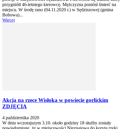
przygniótł 46-letniego kierowcę. Mężczyzna poniósł śmierć na
miejscu. W środę rano (04.11.2020 r.) w Sędziszowej (gmina
Bobowa)...
Więcej
Akcja na rzece Wisłoka w powiecie gorlickim
ZDJĘCIA
4 października 2020
W dniu wczorajszym 3.10. około godziny 18 służby zostały
powiadomione, że w miejscowości Nieznajowa do koryta rzeki