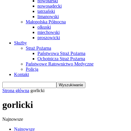
nowotarski
nowosądecki
tatrzański
limanowski
Małopolska Północna
olkuski
miechowski
proszowicki
Służby
Straż Pożarna
Państwowa Straż Pożarna
Ochotnicza Straż Pożarna
Państwowe Ratownictwo Medyczne
Policja
Kontakt
Strona główna
gorlicki
gorlicki
Najnowsze
Najnowsze