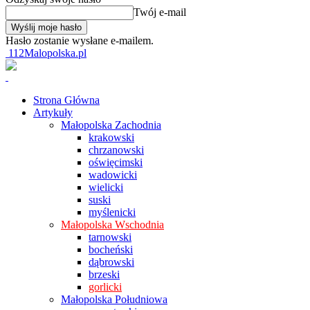
Twój e-mail
Hasło zostanie wysłane e-mailem.
112Malopolska.pl
Strona Główna
Artykuły
Małopolska Zachodnia
krakowski
chrzanowski
oświęcimski
wadowicki
wielicki
suski
myślenicki
Małopolska Wschodnia
tarnowski
bocheński
dąbrowski
brzeski
gorlicki
Małopolska Południowa