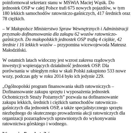
poinformował sekretarz stanu w MSWiA Maciej Wąsik. Do
jednostek OSP w całej Polsce trafi 675 nowych pojazdów, w tym
180 lekkich samochodów ratowniczo-gaśniczych, 417 średnich oraz
78 ciężkich.
–
W Małopolsce Ministerstwo Spraw Wewnętrznych i Administracji
przyznało dofinansowania dla zakupu 62 wozów ratowniczo-
gaśniczych. Do małopolskich jednostek OSP trafią 4 ciężkie, 42
średnie i 16 lekkich wozów
– przypomina wicewojewoda Mateusz
Małodziński.
W ostatnich latach widoczny jest wzrost zakresu rządowych
inwestycji wspierających działalność jednostek OSP. Dla
porównania w ubiegłym roku w skali Polski zakupiono 533 nowe
wozy, podczas gdy w roku 2014 było ich jedynie 229.
„Ogólnopolski program finansowania służb ratowniczych –
Dofinansowanie zakupu sprzętu i wyposażenia jednostek
Ochotniczych Straży Pożarnych” pozwala na dofinansowanie
zakupu lekkich, średnich i ciężkich samochodów ratowniczo-
gaśniczych dla jednostek OSP, a także specjalistycznego sprzętu
niezbędnego do skutecznego prowadzenia akcji ratowniczych dla
organizacji pozarządowych uprawnionych do wykonywania
ratownictwa górskiego i wodnego.