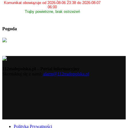
Komunikat obowiązuje od 2026-08-06 23:38 do 2026-08-07
06:00
Trąby powietrzne, brak ostrzeżeń
Pogoda
112malopolska.pl – Portal informacyjny
Skontaktuj się z nami:
alarm@112malopolska.pl
Polityka Prywatności