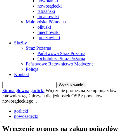
nowotarski
nowosądecki
tatrzański
limanowski
Małopolska Północna
olkuski
miechowski
proszowicki
Służby
Straż Pożarna
Państwowa Straż Pożarna
Ochotnicza Straż Pożarna
Państwowe Ratownictwo Medyczne
Policja
Kontakt
Strona główna
gorlicki
Wręczenie promes na zakup pojazdów
ratowniczo-gaśniczych dla jednostek OSP z powiatów
nowosądeckiego...
gorlicki
nowosądecki
Wręczenie promes na zakup pojazdów