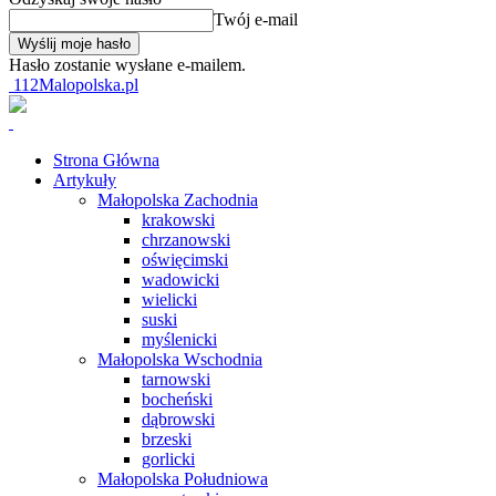
Twój e-mail
Hasło zostanie wysłane e-mailem.
112Malopolska.pl
Strona Główna
Artykuły
Małopolska Zachodnia
krakowski
chrzanowski
oświęcimski
wadowicki
wielicki
suski
myślenicki
Małopolska Wschodnia
tarnowski
bocheński
dąbrowski
brzeski
gorlicki
Małopolska Południowa