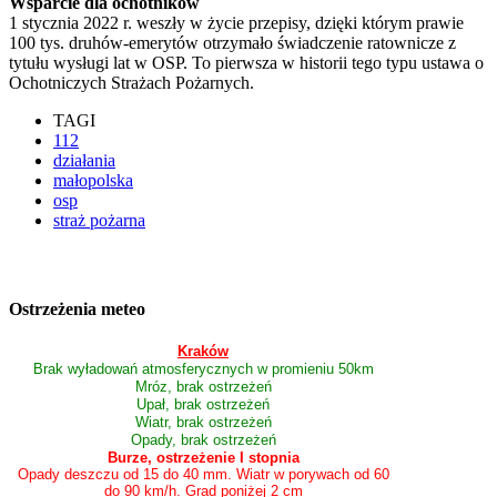
Wsparcie dla ochotników
1 stycznia 2022 r. weszły w życie przepisy, dzięki którym prawie
100 tys. druhów-emerytów otrzymało świadczenie ratownicze z
tytułu wysługi lat w OSP. To pierwsza w historii tego typu ustawa o
Ochotniczych Strażach Pożarnych.
TAGI
112
działania
małopolska
osp
straż pożarna
Ostrzeżenia meteo
Kraków
Brak wyładowań atmosferycznych w promieniu 50km
Mróz, brak ostrzeżeń
Upał, brak ostrzeżeń
Wiatr, brak ostrzeżeń
Opady, brak ostrzeżeń
Burze, ostrzeżenie I stopnia
Opady deszczu od 15 do 40 mm. Wiatr w porywach od 60
do 90 km/h. Grad poniżej 2 cm