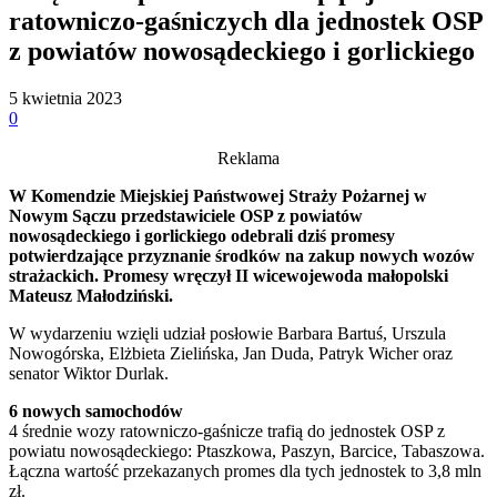
ratowniczo-gaśniczych dla jednostek OSP
z powiatów nowosądeckiego i gorlickiego
5 kwietnia 2023
0
Reklama
W Komendzie Miejskiej Państwowej Straży Pożarnej w
Nowym Sączu przedstawiciele OSP z powiatów
nowosądeckiego i gorlickiego odebrali dziś promesy
potwierdzające przyznanie środków na zakup nowych wozów
strażackich. Promesy wręczył II wicewojewoda małopolski
Mateusz Małodziński.
W wydarzeniu wzięli udział posłowie Barbara Bartuś, Urszula
Nowogórska, Elżbieta Zielińska, Jan Duda, Patryk Wicher oraz
senator Wiktor Durlak.
6 nowych samochodów
4 średnie wozy ratowniczo-gaśnicze trafią do jednostek OSP z
powiatu nowosądeckiego: Ptaszkowa, Paszyn, Barcice, Tabaszowa.
Łączna wartość przekazanych promes dla tych jednostek to 3,8 mln
zł.