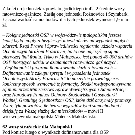
Z kolei do jednostek z powiatu gorlickiego trafią 2 średnie wozy
ratowniczo-gaśnicze. Zasilą one jednostki Rożnowice i Szymbark.
Łączna wartość samochodów dla tych jednostek wyniesie 1,9 mln
zł.
–
Kolejne jednostki OSP w województwie małopolskim jeszcze
lepiej będą mogły zabezpieczyć mieszkańców na wypadek nagłych
zdarzeń. Rząd Prawa i Sprawiedliwości regularnie udziela wsparcia
Ochotniczym Strażom Pożarnym, bo to one najczęściej są na
pierwszej linii frontu. Tylko w Małopolsce jest ponad 40 000 druhów
OSP biorących udział w działaniach ratowniczo-gaśniczych.
„Ogólnopolski program finansowania służb ratowniczych –
Dofinansowanie zakupu sprzętu i wyposażenia jednostek
Ochotniczych Straży Pożarnych” to narzędzie pozwalające w
konkretny sposób wzmocnić tę formację. Środki rozdysponowywane
są m.in. przez Ministerstwo Spraw Wewnętrznych i Administracji
oraz Narodowy Fundusz Ochrony Środowiska i Gospodarki
Wodnej. Gratuluję 6 jednostkom OSP, które dziś otrzymały promesy.
Życzę tylu powrotów, ile będzie wyjazdów tymi samochodami i
dziękuję za Waszą służbę dla mieszkańców
– mówi II
wicewojewoda małopolski Mateusz Małodziński.
62 wozy strażackie dla Małopolski
Pod koniec lutego o wynikach dofinansowania dla OSP