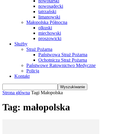
nowotarski
nowosądecki
tatrzański
limanowski
Małopolska Północna
olkuski
miechowski
proszowicki
Służby
Straż Pożarna
Państwowa Straż Pożarna
Ochotnicza Straż Pożarna
Państwowe Ratownictwo Medyczne
Policja
Kontakt
Strona główna
Tagi
Małopolska
Tag: małopolska