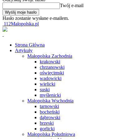
Twój e-mail
Hasło zostanie wysłane e-mailem.
112Malopolska.pl
Strona Główna
Artykuły
Małopolska Zachodnia
krakowski
chrzanowski
oświęcimski
wadowicki
wielicki
suski
myślenicki
Małopolska Wschodnia
tarnowski
bocheński
dąbrowski
brzeski
gorlicki
Małopolska Południowa