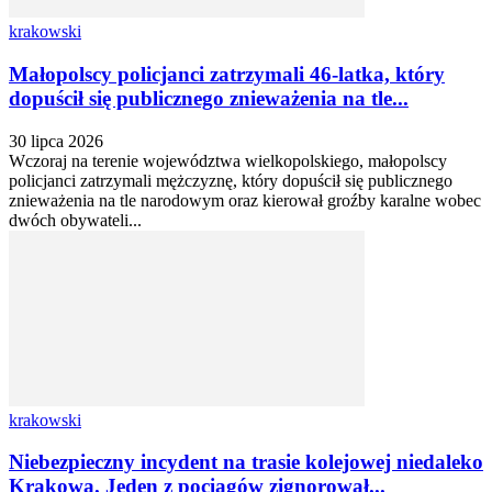
krakowski
Małopolscy policjanci zatrzymali 46-latka, który
dopuścił się publicznego znieważenia na tle...
30 lipca 2026
Wczoraj na terenie województwa wielkopolskiego, małopolscy
policjanci zatrzymali mężczyznę, który dopuścił się publicznego
znieważenia na tle narodowym oraz kierował groźby karalne wobec
dwóch obywateli...
krakowski
Niebezpieczny incydent na trasie kolejowej niedaleko
Krakowa. Jeden z pociągów zignorował...