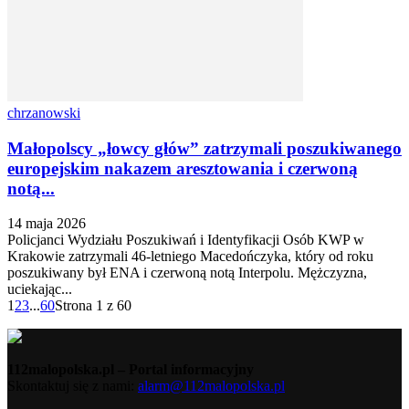
chrzanowski
Małopolscy „łowcy głów” zatrzymali poszukiwanego
europejskim nakazem aresztowania i czerwoną
notą...
14 maja 2026
Policjanci Wydziału Poszukiwań i Identyfikacji Osób KWP w
Krakowie zatrzymali 46-letniego Macedończyka, który od roku
poszukiwany był ENA i czerwoną notą Interpolu. Mężczyzna,
uciekając...
1
2
3
...
60
Strona 1 z 60
112malopolska.pl – Portal informacyjny
Skontaktuj się z nami:
alarm@112malopolska.pl