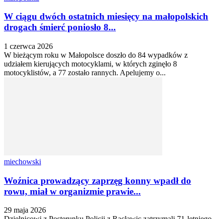
W ciągu dwóch ostatnich miesięcy na małopolskich
drogach śmierć poniosło 8...
1 czerwca 2026
W bieżącym roku w Małopolsce doszło do 84 wypadków z
udziałem kierujących motocyklami, w których zginęło 8
motocyklistów, a 77 zostało rannych. Apelujemy o...
miechowski
Woźnica prowadzący zaprzęg konny wpadł do
rowu, miał w organizmie prawie...
29 maja 2026
Dzielnicowi z Posterunku Policji z Racławic zatrzymali 71-letniego