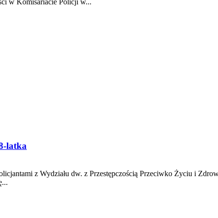
i w Komisariacie Policji w...
8-latka
licjantami z Wydziału dw. z Przestępczością Przeciwko Życiu i Zdr
...