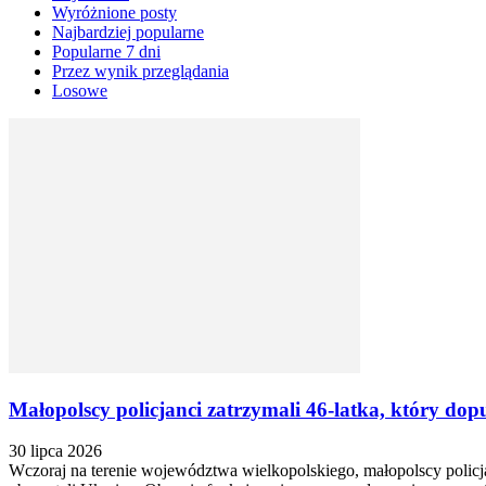
Wyróżnione posty
Najbardziej popularne
Popularne 7 dni
Przez wynik przeglądania
Losowe
Małopolscy policjanci zatrzymali 46-latka, który dop
30 lipca 2026
Wczoraj na terenie województwa wielkopolskiego, małopolscy policj