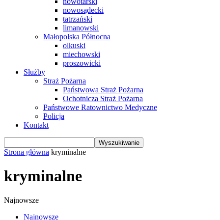
nowotarski
nowosądecki
tatrzański
limanowski
Małopolska Północna
olkuski
miechowski
proszowicki
Służby
Straż Pożarna
Państwowa Straż Pożarna
Ochotnicza Straż Pożarna
Państwowe Ratownictwo Medyczne
Policja
Kontakt
Strona główna
kryminalne
kryminalne
Najnowsze
Najnowsze