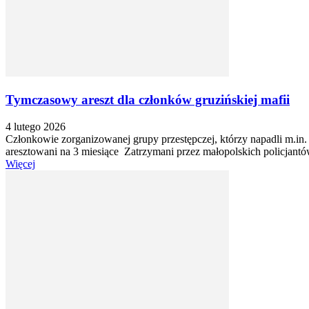
Tymczasowy areszt dla członków gruzińskiej mafii
4 lutego 2026
Członkowie zorganizowanej grupy przestępczej, którzy napadli m.in. 
aresztowani na 3 miesiące Zatrzymani przez małopolskich policjantó
Więcej