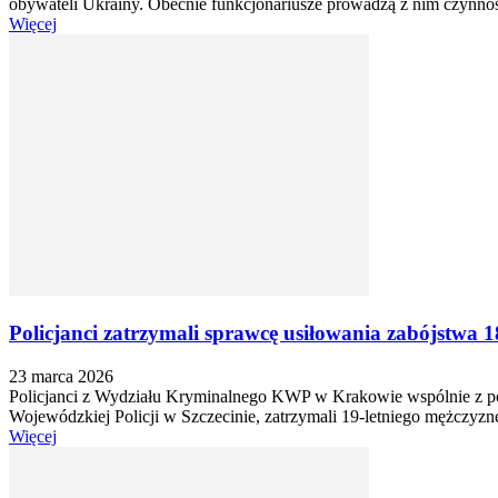
obywateli Ukrainy. Obecnie funkcjonariusze prowadzą z nim czynnośc
Więcej
Policjanci zatrzymali sprawcę usiłowania zabójstwa 1
23 marca 2026
Policjanci z Wydziału Kryminalnego KWP w Krakowie wspólnie z po
Wojewódzkiej Policji w Szczecinie, zatrzymali 19-letniego mężczyznę
Więcej