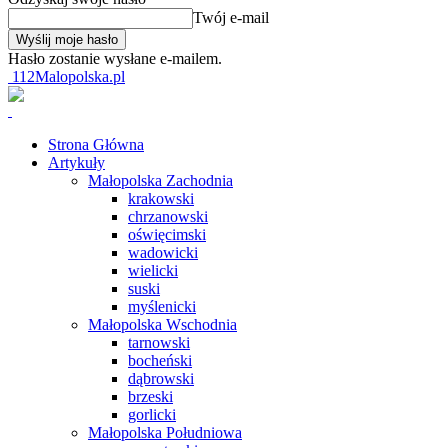
Twój e-mail
Hasło zostanie wysłane e-mailem.
112Malopolska.pl
Strona Główna
Artykuły
Małopolska Zachodnia
krakowski
chrzanowski
oświęcimski
wadowicki
wielicki
suski
myślenicki
Małopolska Wschodnia
tarnowski
bocheński
dąbrowski
brzeski
gorlicki
Małopolska Południowa