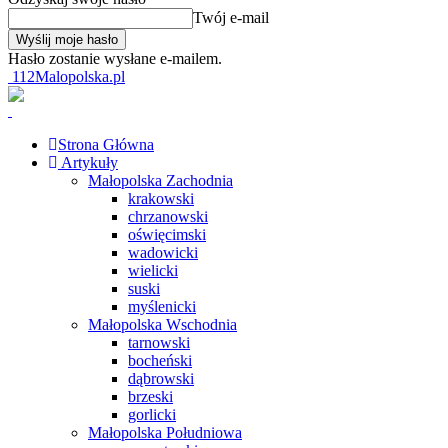
Twój e-mail
Hasło zostanie wysłane e-mailem.
112Malopolska.pl
Strona Główna
Artykuły
Małopolska Zachodnia
krakowski
chrzanowski
oświęcimski
wadowicki
wielicki
suski
myślenicki
Małopolska Wschodnia
tarnowski
bocheński
dąbrowski
brzeski
gorlicki
Małopolska Południowa