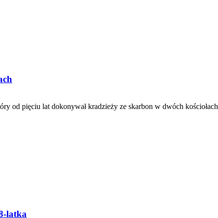
ach
tóry od pięciu lat dokonywał kradzieży ze skarbon w dwóch kościołac
8-latka