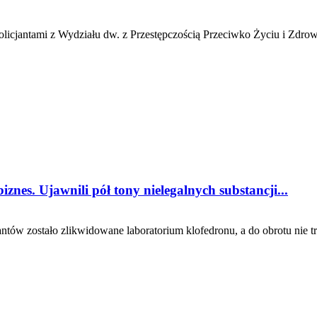
icjantami z Wydziału dw. z Przestępczością Przeciwko Życiu i Zdro
znes. Ujawnili pół tony nielegalnych substancji...
ntów zostało zlikwidowane laboratorium klofedronu, a do obrotu nie tr