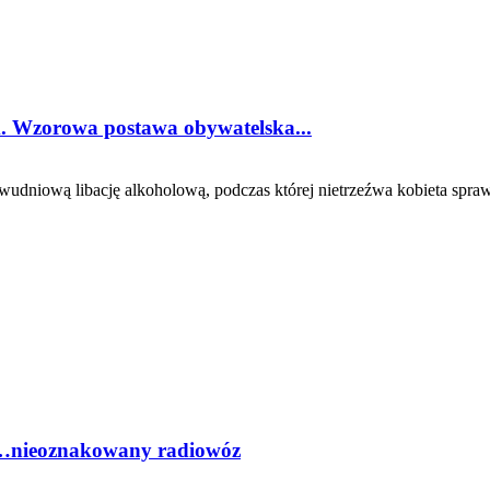
em. Wzorowa postawa obywatelska...
wudniową libację alkoholową, podczas której nietrzeźwa kobieta spr
iu…nieoznakowany radiowóz