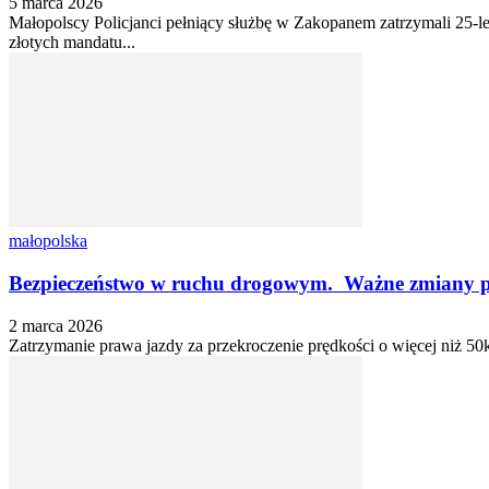
5 marca 2026
Małopolscy Policjanci pełniący służbę w Zakopanem zatrzymali 25-l
złotych mandatu...
małopolska
Bezpieczeństwo w ruchu drogowym. Ważne zmiany prz
2 marca 2026
Zatrzymanie prawa jazdy za przekroczenie prędkości o więcej niż 