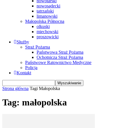
nowotarski
nowosądecki
tatrzański
limanowski
Małopolska Północna
olkuski
miechowski
proszowicki
Służby
Straż Pożarna
Państwowa Straż Pożarna
Ochotnicza Straż Pożarna
Państwowe Ratownictwo Medyczne
Policja
Kontakt
Strona główna
Tagi
Małopolska
Tag: małopolska