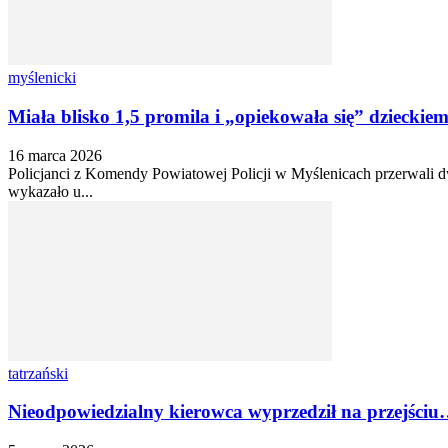
myślenicki
Miała blisko 1,5 promila i „opiekowała się” dziecki
16 marca 2026
Policjanci z Komendy Powiatowej Policji w Myślenicach przerwali d
wykazało u...
tatrzański
Nieodpowiedzialny kierowca wyprzedził na przejśc