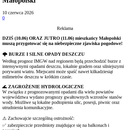
Małopolski
10 czerwca 2026
0
Reklama
DZIŚ (10.06) ORAZ JUTRO (11.06) mieszkańcy Małopolski
muszą przygotować się na niebezpieczne zjawiska pogodowe!
🌩️
BURZE I SILNE OPADY DESZCZU
Według prognoz IMGW nad regionem będą przechodzić burze z
intensywnymi opadami deszczu, lokalnie gradem oraz silniejszymi
porywami wiatru. Miejscami może spaść nawet kilkadziesiąt
milimetrów deszczu w krótkim czasie.
🌊
ZAGROŻENIE HYDROLOGICZNE
W związku z prognozowanymi opadami dla wielu powiatów
województwa wydano prognozy gwałtownych wzrostów stanów
wody. Możliwe są lokalne podtopienia ulic, posesji, piwnic oraz
utrudnienia komunikacyjne.
⚠️ Zachowajcie szczególną ostrożność:
✅ zabezpieczcie przedmioty znajdujące się na balkonach i