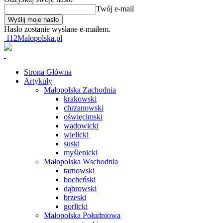
Twój e-mail
Hasło zostanie wysłane e-mailem.
112Malopolska.pl
Strona Główna
Artykuły
Małopolska Zachodnia
krakowski
chrzanowski
oświęcimski
wadowicki
wielicki
suski
myślenicki
Małopolska Wschodnia
tarnowski
bocheński
dąbrowski
brzeski
gorlicki
Małopolska Południowa