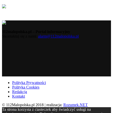
112malopolska.pl – Portal informacyjny
Skontaktuj się z nami:
alarm@112malopolska.pl
Polityka Prywatności
Polityka Cookies
Redakcja
Kontakt
© 112Malopolska.pl 2018 | realizacja:
Rozumek.NET
Ta strona korzysta z ciasteczek aby świadczyć usługi na