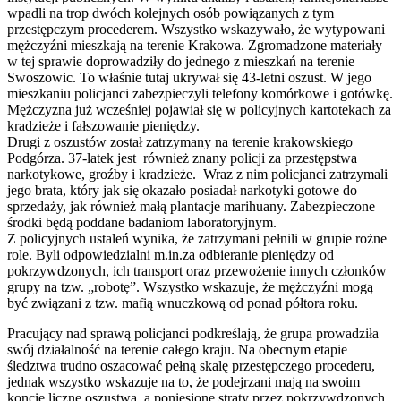
wpadli na trop dwóch kolejnych osób powiązanych z tym
przestępczym procederem. Wszystko wskazywało, że wytypowani
mężczyźni mieszkają na terenie Krakowa. Zgromadzone materiały
w tej sprawie doprowadziły do jednego z mieszkań na terenie
Swoszowic. To właśnie tutaj ukrywał się 43-letni oszust. W jego
mieszkaniu policjanci zabezpieczyli telefony komórkowe i gotówkę.
Mężczyzna już wcześniej pojawiał się w policyjnych kartotekach za
kradzieże i fałszowanie pieniędzy.
Drugi z oszustów został zatrzymany na terenie krakowskiego
Podgórza. 37-latek jest również znany policji za przestępstwa
narkotykowe, groźby i kradzieże. Wraz z nim policjanci zatrzymali
jego brata, który jak się okazało posiadał narkotyki gotowe do
sprzedaży, jak również małą plantacje marihuany. Zabezpieczone
środki będą poddane badaniom laboratoryjnym.
Z policyjnych ustaleń wynika, że zatrzymani pełnili w grupie rożne
role. Byli odpowiedzialni m.in.za odbieranie pieniędzy od
pokrzywdzonych, ich transport oraz przewożenie innych członków
grupy na tzw. „robotę”. Wszystko wskazuje, że mężczyźni mogą
być związani z tzw. mafią wnuczkową od ponad półtora roku.
Pracujący nad sprawą policjanci podkreślają, że grupa prowadziła
swój działalność na terenie całego kraju. Na obecnym etapie
śledztwa trudno oszacować pełną skalę przestępczego procederu,
jednak wszystko wskazuje na to, że podejrzani mają na swoim
koncie liczne oszustwa, a poniesione straty przez pokrzywdzonych