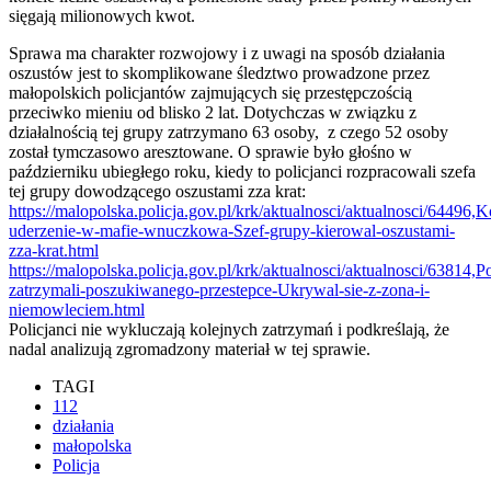
sięgają milionowych kwot.
Sprawa ma charakter rozwojowy i z uwagi na sposób działania
oszustów jest to skomplikowane śledztwo prowadzone przez
małopolskich policjantów zajmujących się przestępczością
przeciwko mieniu od blisko 2 lat. Dotychczas w związku z
działalnością tej grupy zatrzymano 63 osoby, z czego 52 osoby
został tymczasowo aresztowane. O sprawie było głośno w
październiku ubiegłego roku, kiedy to policjanci rozpracowali szefa
tej grupy dowodzącego oszustami zza krat:
https://malopolska.policja.gov.pl/krk/aktualnosci/aktualnosci/64496,K
uderzenie-w-mafie-wnuczkowa-Szef-grupy-kierowal-oszustami-
zza-krat.html
https://malopolska.policja.gov.pl/krk/aktualnosci/aktualnosci/63814,Po
zatrzymali-poszukiwanego-przestepce-Ukrywal-sie-z-zona-i-
niemowleciem.html
Policjanci nie wykluczają kolejnych zatrzymań i podkreślają, że
nadal analizują zgromadzony materiał w tej sprawie.
TAGI
112
działania
małopolska
Policja