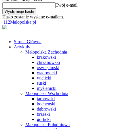
Twój e-mail
Hasło zostanie wysłane e-mailem.
112Malopolska.pl
Strona Główna
Artykuły
Małopolska Zachodnia
krakowski
chrzanowski
oświęcimski
wadowicki
wielicki
suski
myślenicki
Małopolska Wschodnia
tarnowski
bocheński
dąbrowski
brzeski
gorlicki
Małopolska Południowa