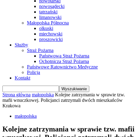
nowotarski
nowosądecki
tatrzański
limanowski
Małopolska Północna
olkuski
miechowski
proszowicki
Służby
Straż Pożarna
Państwowa Straż Pożarna
Ochotnicza Straż Pożarna
Państwowe Ratownictwo Medyczne
Policja
Kontakt
Strona główna
małopolska
Kolejne zatrzymania w sprawie tzw.
mafii wnuczkowej. Policjanci zatrzymali dwóch mieszkańców
Krakowa
małopolska
Kolejne zatrzymania w sprawie tzw. mafii