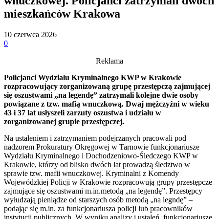
wnuczkowej. Policjanci zatrzymali dwóch
mieszkańców Krakowa
10 czerwca 2026
0
Reklama
Policjanci Wydziału Kryminalnego KWP w Krakowie
rozpracowujący zorganizowaną grupę przestępczą zajmującej
się oszustwami „na legendę” zatrzymali kolejne dwie osoby
powiązane z tzw. mafią wnuczkową. Dwaj mężczyźni w wieku
43 i 37 lat usłyszeli zarzuty oszustwa i udziału w
zorganizowanej grupie przestępczej.
Na ustaleniem i zatrzymaniem podejrzanych pracowali pod
nadzorem Prokuratury Okręgowej w Tarnowie funkcjonariusze
Wydziału Kryminalnego i Dochodzeniowo-Śledczego KWP w
Krakowie, którzy od blisko dwóch lat prowadzą śledztwo w
sprawie tzw. mafii wnuczkowej. Kryminalni z Komendy
Wojewódzkiej Policji w Krakowie rozpracowują grupy przestępcze
zajmujące się oszustwami m.in.metodą „na legendę”. Przestępcy
wyłudzają pieniądze od starszych osób metodą „na legndę” –
podając się m.in. za funkcjonariusza policji lub pracowników
instytucji publicznych. W wyniku analizy i ustaleń, funkcjonariusze