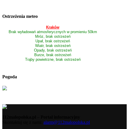
Ostrzeżenia meteo
Kraków
Brak wyładowań atmosferycznych w promieniu 50km
Mróz, brak ostrzeżeń
Upał, brak ostrzeżeń
Wiatr, brak ostrzeżeń
Opady, brak ostrzeżeń
Burze, brak ostrzeżeń
Trąby powietrzne, brak ostrzeżeń
Pogoda
112malopolska.pl – Portal informacyjny
Skontaktuj się z nami:
alarm@112malopolska.pl