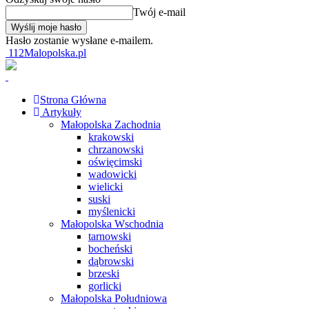
Twój e-mail
Hasło zostanie wysłane e-mailem.
112Malopolska.pl
Strona Główna
Artykuły
Małopolska Zachodnia
krakowski
chrzanowski
oświęcimski
wadowicki
wielicki
suski
myślenicki
Małopolska Wschodnia
tarnowski
bocheński
dąbrowski
brzeski
gorlicki
Małopolska Południowa