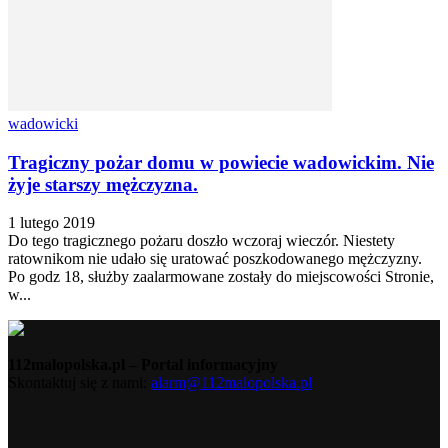
wadowicki
Tragiczny pożar domu w powiecie wadowickim. Nie
żyje starszy mężczyzna.
1 lutego 2019
Do tego tragicznego pożaru doszło wczoraj wieczór. Niestety
ratownikom nie udało się uratować poszkodowanego mężczyzny.
Po godz 18, służby zaalarmowane zostały do miejscowości Stronie,
w...
112malopolska.pl – Portal informacyjny
Skontaktuj się z nami:
alarm@112malopolska.pl