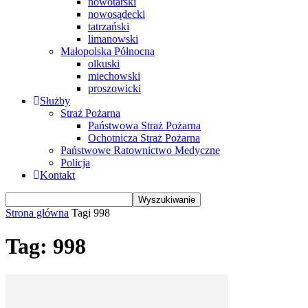
nowotarski
nowosądecki
tatrzański
limanowski
Małopolska Północna
olkuski
miechowski
proszowicki
Służby
Straż Pożarna
Państwowa Straż Pożarna
Ochotnicza Straż Pożarna
Państwowe Ratownictwo Medyczne
Policja
Kontakt
Strona główna
Tagi
998
Tag: 998