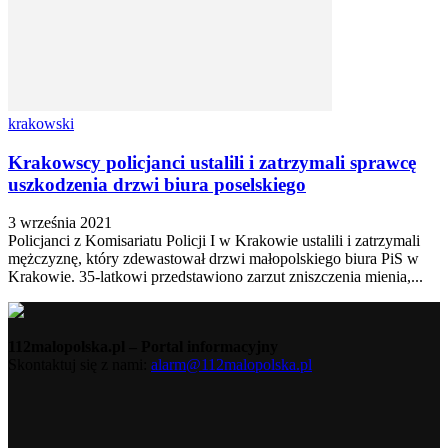
krakowski
Krakowscy policjanci ustalili i zatrzymali sprawcę
uszkodzenia drzwi biura poselskiego
3 września 2021
Policjanci z Komisariatu Policji I w Krakowie ustalili i zatrzymali
mężczyznę, który zdewastował drzwi małopolskiego biura PiS w
Krakowie. 35-latkowi przedstawiono zarzut zniszczenia mienia,...
112malopolska.pl – Portal informacyjny
Skontaktuj się z nami:
alarm@112malopolska.pl