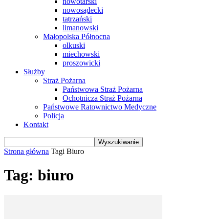
nowotarski
nowosądecki
tatrzański
limanowski
Małopolska Północna
olkuski
miechowski
proszowicki
Służby
Straż Pożarna
Państwowa Straż Pożarna
Ochotnicza Straż Pożarna
Państwowe Ratownictwo Medyczne
Policja
Kontakt
Strona główna
Tagi
Biuro
Tag: biuro