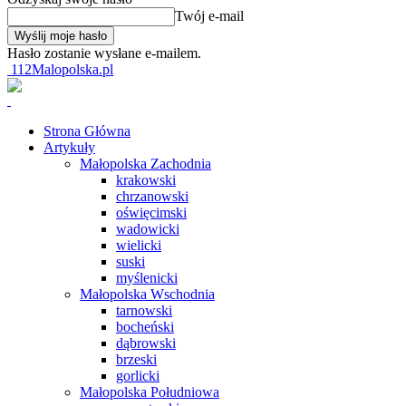
Twój e-mail
Hasło zostanie wysłane e-mailem.
112Malopolska.pl
Strona Główna
Artykuły
Małopolska Zachodnia
krakowski
chrzanowski
oświęcimski
wadowicki
wielicki
suski
myślenicki
Małopolska Wschodnia
tarnowski
bocheński
dąbrowski
brzeski
gorlicki
Małopolska Południowa