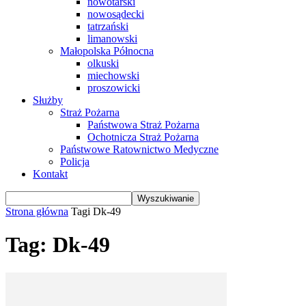
nowotarski
nowosądecki
tatrzański
limanowski
Małopolska Północna
olkuski
miechowski
proszowicki
Służby
Straż Pożarna
Państwowa Straż Pożarna
Ochotnicza Straż Pożarna
Państwowe Ratownictwo Medyczne
Policja
Kontakt
Strona główna
Tagi
Dk-49
Tag: Dk-49