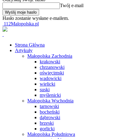
Twój e-mail
Hasło zostanie wysłane e-mailem.
112Malopolska.pl
Strona Główna
Artykuły
Małopolska Zachodnia
krakowski
chrzanowski
oświęcimski
wadowicki
wielicki
suski
myślenicki
Małopolska Wschodnia
tarnowski
bocheński
dąbrowski
brzeski
gorlicki
Małopolska Południowa