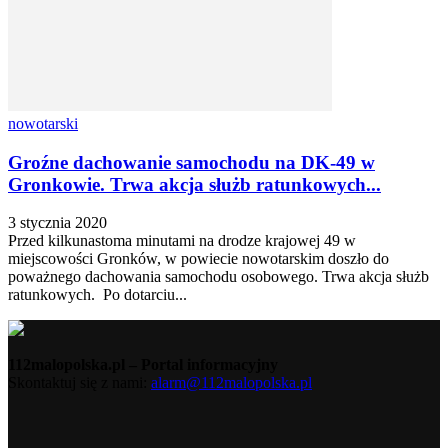
nowotarski
Groźne dachowanie samochodu na DK-49 w
Gronkowie. Trwa akcja służb ratunkowych...
3 stycznia 2020
Przed kilkunastoma minutami na drodze krajowej 49 w
miejscowości Gronków, w powiecie nowotarskim doszło do
poważnego dachowania samochodu osobowego. Trwa akcja służb
ratunkowych. Po dotarciu...
112malopolska.pl – Portal informacyjny
Skontaktuj się z nami:
alarm@112malopolska.pl