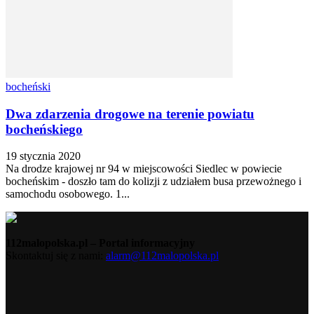
bocheński
Dwa zdarzenia drogowe na terenie powiatu
bocheńskiego
19 stycznia 2020
Na drodze krajowej nr 94 w miejscowości Siedlec w powiecie
bocheńskim - doszło tam do kolizji z udziałem busa przewożnego i
samochodu osobowego. 1...
112malopolska.pl – Portal informacyjny
Skontaktuj się z nami:
alarm@112malopolska.pl