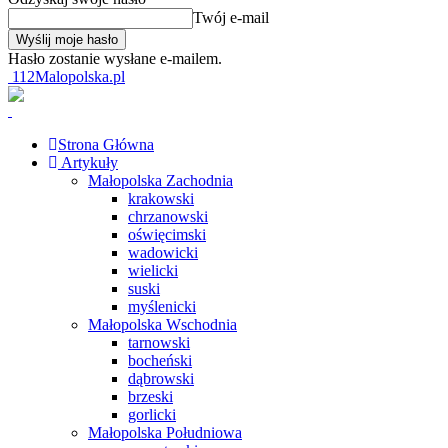
Twój e-mail
Hasło zostanie wysłane e-mailem.
112Malopolska.pl
Strona Główna
Artykuły
Małopolska Zachodnia
krakowski
chrzanowski
oświęcimski
wadowicki
wielicki
suski
myślenicki
Małopolska Wschodnia
tarnowski
bocheński
dąbrowski
brzeski
gorlicki
Małopolska Południowa