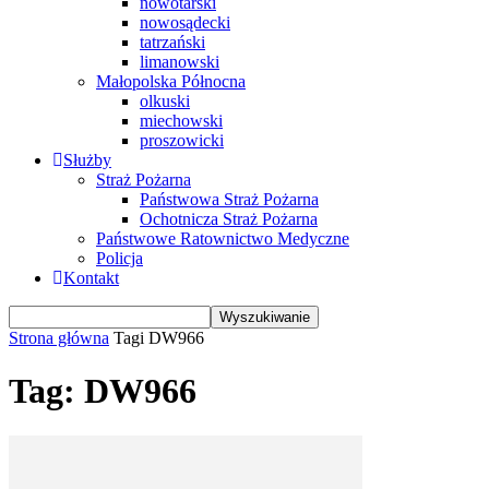
nowotarski
nowosądecki
tatrzański
limanowski
Małopolska Północna
olkuski
miechowski
proszowicki
Służby
Straż Pożarna
Państwowa Straż Pożarna
Ochotnicza Straż Pożarna
Państwowe Ratownictwo Medyczne
Policja
Kontakt
Strona główna
Tagi
DW966
Tag: DW966