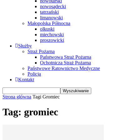
nowotarski
nowosądecki
tatrzański
limanowski
Małopolska Północna
olkuski
miechowski
proszowicki
Służby
Straż Pożarna
Państwowa Straż Pożarna
Ochotnicza Straż Pożarna
Państwowe Ratownictwo Medyczne
Policja
Kontakt
Strona główna
Tagi
Gromiec
Tag: gromiec