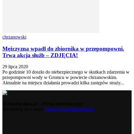
chrzanowski
Mężczyzna wpadł do zbiornika w przepompowni.
Trwa akcja służb – ZDJĘCIA!
29 lipca 2020
Po godzinie 10 doszło do niebezpiecznego w skutkach zdarzenia w
przepompowni wody w Gromcu w powiecie chrzanowskim.
Aktualnie na miejscu działania prowadzi kilka zastępów straży...
112malopolska.pl – Portal informacyjny
Skontaktuj się z nami:
alarm@112malopolska.pl