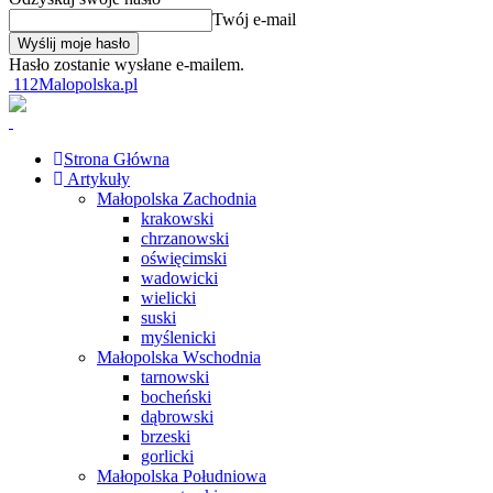
Twój e-mail
Hasło zostanie wysłane e-mailem.
112Malopolska.pl
Strona Główna
Artykuły
Małopolska Zachodnia
krakowski
chrzanowski
oświęcimski
wadowicki
wielicki
suski
myślenicki
Małopolska Wschodnia
tarnowski
bocheński
dąbrowski
brzeski
gorlicki
Małopolska Południowa