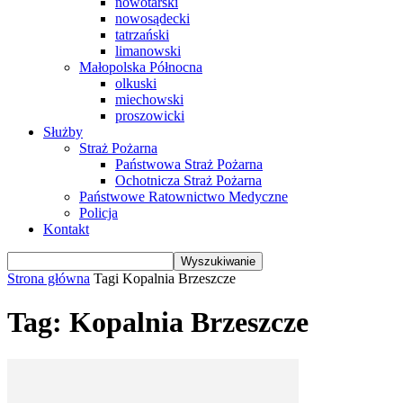
nowotarski
nowosądecki
tatrzański
limanowski
Małopolska Północna
olkuski
miechowski
proszowicki
Służby
Straż Pożarna
Państwowa Straż Pożarna
Ochotnicza Straż Pożarna
Państwowe Ratownictwo Medyczne
Policja
Kontakt
Strona główna
Tagi
Kopalnia Brzeszcze
Tag: Kopalnia Brzeszcze