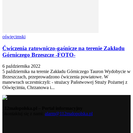
oświęcimski
Ćwiczenia ratowniczo-gaśnicze na terenie Zakładu
Górniczego Brzeszcze -FOTO-
6 października 2022
5 października na terenie Zakładu Górniczego Tauron Wydobycie w
Brzeszczach, przeprowadzono ćwiczenia powiatowe. W
manewrach uczestniczyli: - strażacy Państwowej Straży Pożarnej z
Oświęcimia, Chrzanowa i...
112malopolska.pl – Portal informacyjny
Skontaktuj się z nami:
alarm@112malopolska.pl