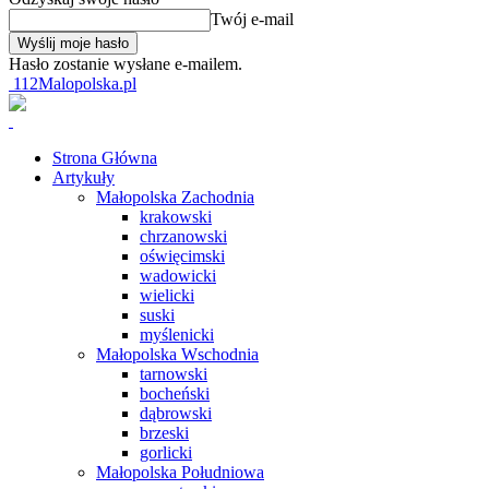
Twój e-mail
Hasło zostanie wysłane e-mailem.
112Malopolska.pl
Strona Główna
Artykuły
Małopolska Zachodnia
krakowski
chrzanowski
oświęcimski
wadowicki
wielicki
suski
myślenicki
Małopolska Wschodnia
tarnowski
bocheński
dąbrowski
brzeski
gorlicki
Małopolska Południowa