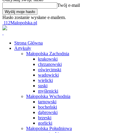
Twój e-mail
Hasło zostanie wysłane e-mailem.
112Malopolska.pl
Strona Główna
Artykuły
Małopolska Zachodnia
krakowski
chrzanowski
oświęcimski
wadowicki
wielicki
suski
myślenicki
Małopolska Wschodnia
tarnowski
bocheński
dąbrowski
brzeski
gorlicki
Małopolska Południowa