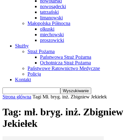
nowotarski
nowosądecki
tatrzański
limanowski
Małopolska Północna
olkuski
miechowski
proszowicki
Służby
Straż Pożarna
Państwowa Straż Pożarna
Ochotnicza Straż Pożarna
Państwowe Ratownictwo Medyczne
Policja
Kontakt
Strona główna
Tagi
Mł. bryg. inż. Zbigniew Jekiełek
Tag: mł. bryg. inż. Zbigniew
Jekiełek