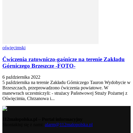
oświęcimski
Ćwiczenia ratowniczo-gaśnicze na terenie Zakładu
Górniczego Brzeszcze -FOTO-
6 października 2022
5 października na terenie Zakładu Górniczego Tauron Wydobycie w
Brzeszczach, przeprowadzono ćwiczenia powiatowe. W
manewrach uczestniczyli: - strażacy Państwowej Straży Pożarnej z
Oświęcimia, Chrzanowa i...
112malopolska.pl – Portal informacyjny
Skontaktuj się z nami:
alarm@112malopolska.pl