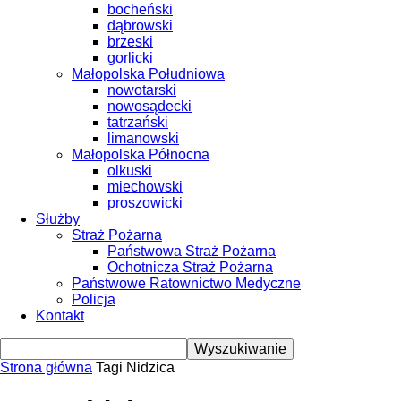
bocheński
dąbrowski
brzeski
gorlicki
Małopolska Południowa
nowotarski
nowosądecki
tatrzański
limanowski
Małopolska Północna
olkuski
miechowski
proszowicki
Służby
Straż Pożarna
Państwowa Straż Pożarna
Ochotnicza Straż Pożarna
Państwowe Ratownictwo Medyczne
Policja
Kontakt
Strona główna
Tagi
Nidzica