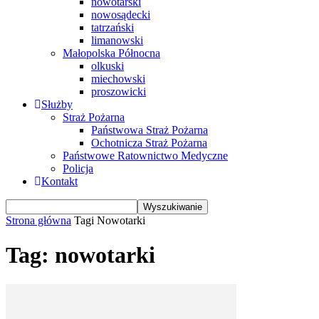
nowotarski
nowosądecki
tatrzański
limanowski
Małopolska Północna
olkuski
miechowski
proszowicki
Służby
Straż Pożarna
Państwowa Straż Pożarna
Ochotnicza Straż Pożarna
Państwowe Ratownictwo Medyczne
Policja
Kontakt
Strona główna
Tagi
Nowotarki
Tag: nowotarki