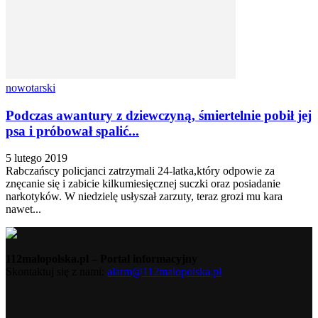
nowotarski
Podczas awantury z dziewczyną, śmiertelnie pobił jej
psa i próbował spalić...
5 lutego 2019
Rabczańscy policjanci zatrzymali 24-latka,który odpowie za
znęcanie się i zabicie kilkumiesięcznej suczki oraz posiadanie
narkotyków. W niedzielę usłyszał zarzuty, teraz grozi mu kara
nawet...
112malopolska.pl – Portal informacyjny
Skontaktuj się z nami:
alarm@112malopolska.pl