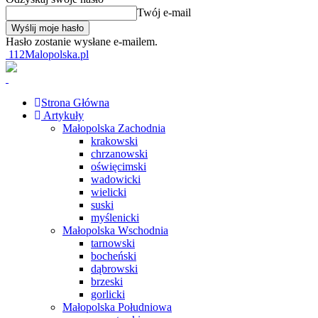
Twój e-mail
Hasło zostanie wysłane e-mailem.
112Malopolska.pl
Strona Główna
Artykuły
Małopolska Zachodnia
krakowski
chrzanowski
oświęcimski
wadowicki
wielicki
suski
myślenicki
Małopolska Wschodnia
tarnowski
bocheński
dąbrowski
brzeski
gorlicki
Małopolska Południowa