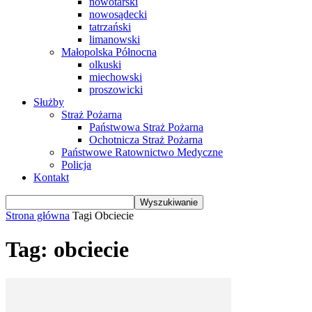
nowotarski
nowosądecki
tatrzański
limanowski
Małopolska Północna
olkuski
miechowski
proszowicki
Służby
Straż Pożarna
Państwowa Straż Pożarna
Ochotnicza Straż Pożarna
Państwowe Ratownictwo Medyczne
Policja
Kontakt
Strona główna
Tagi
Obciecie
Tag: obciecie