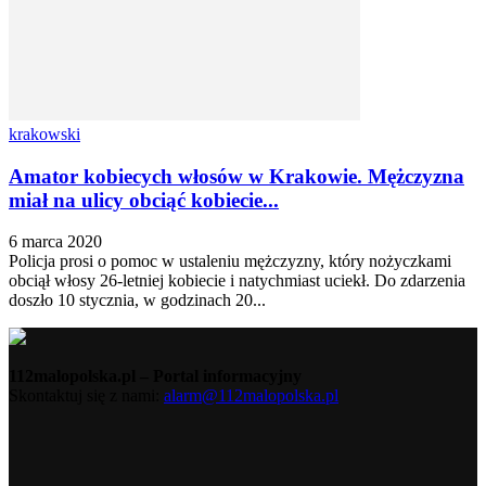
krakowski
Amator kobiecych włosów w Krakowie. Mężczyzna
miał na ulicy obciąć kobiecie...
6 marca 2020
Policja prosi o pomoc w ustaleniu mężczyzny, który nożyczkami
obciął włosy 26-letniej kobiecie i natychmiast uciekł. Do zdarzenia
doszło 10 stycznia, w godzinach 20...
112malopolska.pl – Portal informacyjny
Skontaktuj się z nami:
alarm@112malopolska.pl