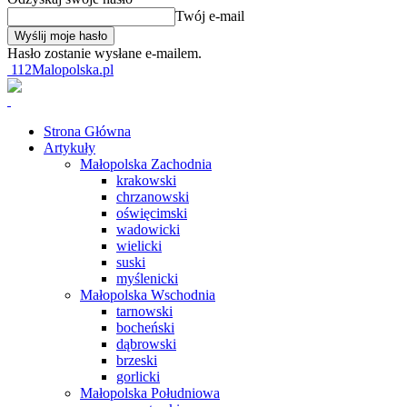
Twój e-mail
Hasło zostanie wysłane e-mailem.
112Malopolska.pl
Strona Główna
Artykuły
Małopolska Zachodnia
krakowski
chrzanowski
oświęcimski
wadowicki
wielicki
suski
myślenicki
Małopolska Wschodnia
tarnowski
bocheński
dąbrowski
brzeski
gorlicki
Małopolska Południowa