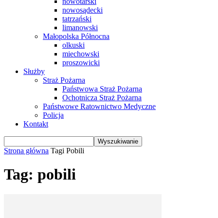
nowotarski
nowosądecki
tatrzański
limanowski
Małopolska Północna
olkuski
miechowski
proszowicki
Służby
Straż Pożarna
Państwowa Straż Pożarna
Ochotnicza Straż Pożarna
Państwowe Ratownictwo Medyczne
Policja
Kontakt
Strona główna
Tagi
Pobili
Tag: pobili