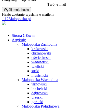
Twój e-mail
Hasło zostanie wysłane e-mailem.
112Malopolska.pl
Strona Główna
Artykuły
Małopolska Zachodnia
krakowski
chrzanowski
oświęcimski
wadowicki
wielicki
suski
myślenicki
Małopolska Wschodnia
tarnowski
bocheński
dąbrowski
brzeski
gorlicki
Małopolska Południowa