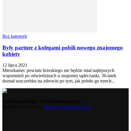
Bez kategorii
Były partner z kolegami pobili nowego znajomego
kobiety
12 lipca 2021
Mieszkaniec powiatu brzeskiego nie będzie miał najlepszych
wspomnień po odwiedzinach u znajomej sądeczanki. 36-latek
doznał uszczerbku na zdrowiu po tym, jak pobiło go trzech...
112malopolska.pl – Portal informacyjny
Skontaktuj się z nami:
alarm@112malopolska.pl