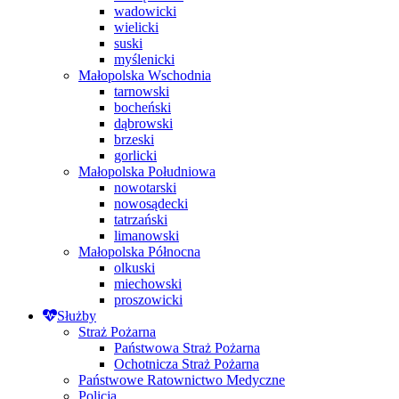
wadowicki
wielicki
suski
myślenicki
Małopolska Wschodnia
tarnowski
bocheński
dąbrowski
brzeski
gorlicki
Małopolska Południowa
nowotarski
nowosądecki
tatrzański
limanowski
Małopolska Północna
olkuski
miechowski
proszowicki
Służby
Straż Pożarna
Państwowa Straż Pożarna
Ochotnicza Straż Pożarna
Państwowe Ratownictwo Medyczne
Policja