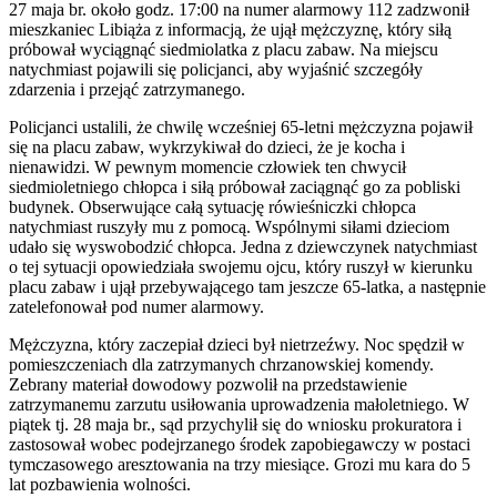
27 maja br. około godz. 17:00 na numer alarmowy 112 zadzwonił
mieszkaniec Libiąża z informacją, że ujął mężczyznę, który siłą
próbował wyciągnąć siedmiolatka z placu zabaw. Na miejscu
natychmiast pojawili się policjanci, aby wyjaśnić szczegóły
zdarzenia i przejąć zatrzymanego.
Policjanci ustalili, że chwilę wcześniej 65-letni mężczyzna pojawił
się na placu zabaw, wykrzykiwał do dzieci, że je kocha i
nienawidzi. W pewnym momencie człowiek ten chwycił
siedmioletniego chłopca i siłą próbował zaciągnąć go za pobliski
budynek. Obserwujące całą sytuację rówieśniczki chłopca
natychmiast ruszyły mu z pomocą. Wspólnymi siłami dzieciom
udało się wyswobodzić chłopca. Jedna z dziewczynek natychmiast
o tej sytuacji opowiedziała swojemu ojcu, który ruszył w kierunku
placu zabaw i ujął przebywającego tam jeszcze 65-latka, a następnie
zatelefonował pod numer alarmowy.
Mężczyzna, który zaczepiał dzieci był nietrzeźwy. Noc spędził w
pomieszczeniach dla zatrzymanych chrzanowskiej komendy.
Zebrany materiał dowodowy pozwolił na przedstawienie
zatrzymanemu zarzutu usiłowania uprowadzenia małoletniego. W
piątek tj. 28 maja br., sąd przychylił się do wniosku prokuratora i
zastosował wobec podejrzanego środek zapobiegawczy w postaci
tymczasowego aresztowania na trzy miesiące. Grozi mu kara do 5
lat pozbawienia wolności.