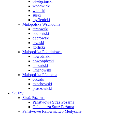
oświęcimski
wadowicki
wielicki
suski
myślenicki
Małopolska Wschodnia
tarnowski
bocheński
dąbrowski
brzeski
gorlicki
Małopolska Południowa
nowotarski
nowosądecki
tatrzański
limanowski
Małopolska Północna
olkuski
miechowski
proszowicki
Służby
Straż Pożarna
Państwowa Straż Pożarna
Ochotnicza Straż Pożarna
Państwowe Ratownictwo Medyczne