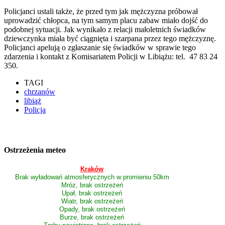
Policjanci ustali także, że przed tym jak mężczyzna próbował
uprowadzić chłopca, na tym samym placu zabaw miało dojść do
podobnej sytuacji. Jak wynikało z relacji małoletnich świadków
dziewczynka miała być ciągnięta i szarpana przez tego mężczyznę.
Policjanci apelują o zgłaszanie się świadków w sprawie tego
zdarzenia i kontakt z Komisariatem Policji w Libiążu: tel. 47 83 24
350.
TAGI
chrzanów
libiąż
Policja
Ostrzeżenia meteo
Kraków
Brak wyładowań atmosferycznych w promieniu 50km
Mróz, brak ostrzeżeń
Upał, brak ostrzeżeń
Wiatr, brak ostrzeżeń
Opady, brak ostrzeżeń
Burze, brak ostrzeżeń