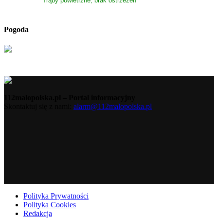
Trąby powietrzne, brak ostrzeżeń
Pogoda
112malopolska.pl – Portal informacyjny
Skontaktuj się z nami:
alarm@112malopolska.pl
Polityka Prywatności
Polityka Cookies
Redakcja