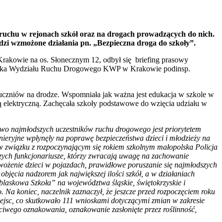
 ruchu w rejonach szkół oraz na drogach prowadzących do nich.
dzi wzmożone działania pn. „Bezpieczna droga do szkoły”.
Krakowie na os. Słonecznym 12, odbył się briefing prasowy
zelnika Wydziału Ruchu Drogowego KWP w Krakowie podinsp.
a uczniów na drodze. Wspomniała jak ważna jest edukacja w szkole w
 elektryczną. Zachęcała szkoły podstawowe do wzięcia udziału w
two najmłodszych uczestników ruchu drogowego jest priorytetem
ynieryjne wpłynęły na poprawę bezpieczeństwa dzieci i młodzieży na
e w związku z rozpoczynającym się rokiem szkolnym małopolska Policja
ych funkcjonariusze, którzy zwracają uwagę na zachowanie
wożenie dzieci w pojazdach, prawidłowe poruszanie się najmłodszych
objęcia nadzorem jak największej ilości szkół, a w działaniach
blaskowa Szkoła” na województwa śląskie, świętokrzyskie i
Na koniec, naczelnik zaznaczył, że jeszcze przed rozpoczęciem roku
iejsc, co skutkowało 111 wnioskami dotyczącymi zmian w zakresie
ciwego oznakowania, oznakowanie zasłonięte przez roślinność,