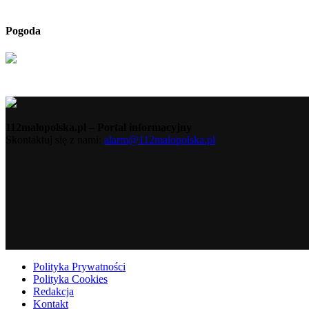
Pogoda
112malopolska.pl – Portal informacyjny
Skontaktuj się z nami:
alarm@112malopolska.pl
Polityka Prywatności
Polityka Cookies
Redakcja
Kontakt