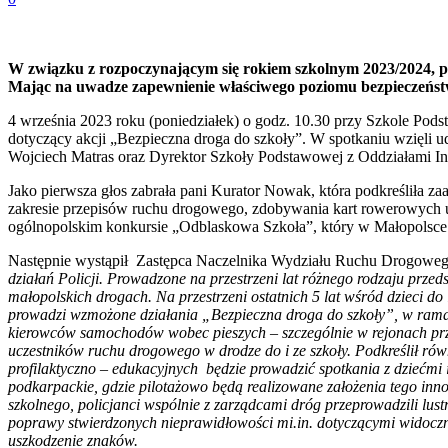
W związku z rozpoczynającym się rokiem szkolnym 2023/2024, po
Mając na uwadze zapewnienie właściwego poziomu bezpieczeństwa
4 września 2023 roku (poniedziałek) o godz. 10.30 przy Szkole Pod
dotyczący akcji „Bezpieczna droga do szkoły”. W spotkaniu wzięl
Wojciech Matras oraz Dyrektor Szkoły Podstawowej z Oddziałami I
Jako pierwsza głos zabrała pani Kurator Nowak, która podkreśliła z
zakresie przepisów ruchu drogowego, zdobywania kart rowerowych up
ogólnopolskim konkursie „Odblaskowa Szkoła”, który w Małopolsce 
Następnie wystąpił Zastępca Naczelnika Wydziału Ruchu Drogowego
działań Policji.
Prowadzone na przestrzeni lat różnego rodzaju przeds
małopolskich drogach.
Na przestrzeni ostatnich 5 lat wśród dzieci 
prowadzi wzmożone działania „Bezpieczna droga do szkoły”, w ram
kierowców samochodów wobec pieszych – szczególnie w rejonach przej
uczestników ruchu drogowego w drodze do i ze szkoły. Podkreślił równ
profilaktyczno – edukacyjnych będzie prowadzić spotkania z dziećmi
podkarpackie, gdzie pilotażowo będą realizowane założenia tego inn
szkolnego, policjanci wspólnie z zarządcami dróg przeprowadzili lu
poprawy stwierdzonych nieprawidłowości mi.in. dotyczącymi widoczn
uszkodzenie znaków.