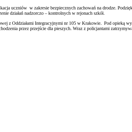
edukacja uczniów w zakresie bezpiecznych zachowań na drodze. Podzię
enie działań nadzorczo – kontrolnych w rejonach szkół.
tawowej z Oddziałami Integracyjnymi nr 105 w Krakowie. Pod opieką
hodzenia przez przejście dla pieszych. Wraz z policjantami zatrzymy