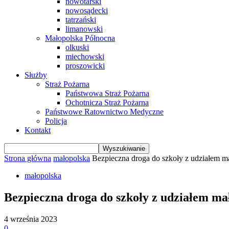
nowotarski
nowosądecki
tatrzański
limanowski
Małopolska Północna
olkuski
miechowski
proszowicki
Służby
Straż Pożarna
Państwowa Straż Pożarna
Ochotnicza Straż Pożarna
Państwowe Ratownictwo Medyczne
Policja
Kontakt
Strona główna
małopolska
Bezpieczna droga do szkoły z udziałem m
małopolska
Bezpieczna droga do szkoły z udziałem ma
4 września 2023
0