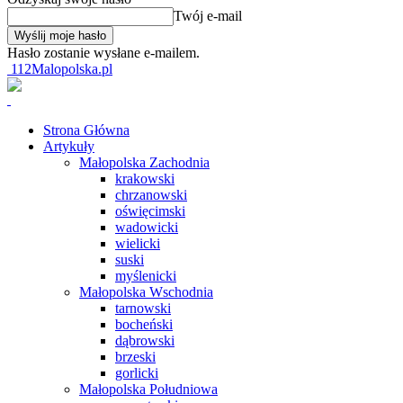
Twój e-mail
Hasło zostanie wysłane e-mailem.
112Malopolska.pl
Strona Główna
Artykuły
Małopolska Zachodnia
krakowski
chrzanowski
oświęcimski
wadowicki
wielicki
suski
myślenicki
Małopolska Wschodnia
tarnowski
bocheński
dąbrowski
brzeski
gorlicki
Małopolska Południowa