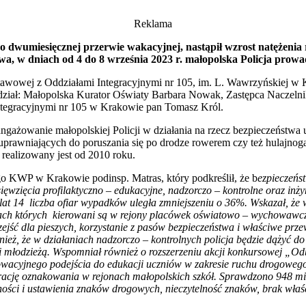
Reklama
 dwumiesięcznej przerwie wakacyjnej, nastąpił wzrost natężenia
, w dniach od 4 do 8 września 2023 r. małopolska Policja prowa
stawowej z Oddziałami Integracyjnymi nr 105, im. L. Wawrzyńskiej w 
i udział: Małopolska Kurator Oświaty Barbara Nowak, Zastępca Nac
ntegracyjnymi nr 105 w Krakowie pan Tomasz Król.
aangażowanie małopolskiej Policji w działania na rzecz bezpieczeństw
rawniających do poruszania się po drodze rowerem czy też hulajnogą
realizowany jest od 2010 roku.
 KWP w Krakowie podinsp. Matras, który podkreślił, że b
ezpieczeńs
ięwzięcia profilaktyczno – edukacyjne, nadzorczo – kontrolne oraz inż
do lat 14 liczba ofiar wypadków uległa zmniejszeniu o 36%. Wskazał, ż
ach których kierowani są w rejony placówek oświatowo – wychowawcz
ść dla pieszych, korzystanie z pasów bezpieczeństwa i właściwe prze
ież, że w działaniach nadzorczo – kontrolnych policja będzie dążyć do 
 i młodzieżą. Wspomniał również o rozszerzeniu akcji konkursowej „Od
owacyjnego podejścia do edukacji uczniów w zakresie ruchu drogowego. 
strację oznakowania w rejonach małopolskich szkół. Sprawdzono 948 m
ości i ustawienia znaków drogowych, nieczytelność znaków, brak właś