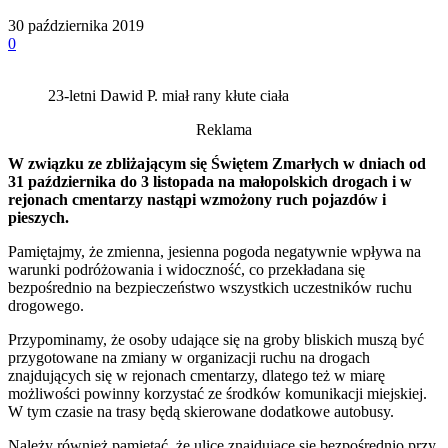
30 października 2019
0
23-letni Dawid P. miał rany kłute ciała
Reklama
W związku ze zbliżającym się Świętem Zmarłych w dniach od
31 października do 3 listopada na małopolskich drogach i w
rejonach cmentarzy nastąpi wzmożony ruch pojazdów i
pieszych.
Pamiętajmy, że zmienna, jesienna pogoda negatywnie wpływa na
warunki podróżowania i widoczność, co przekładana się
bezpośrednio na bezpieczeństwo wszystkich uczestników ruchu
drogowego.
Przypominamy, że osoby udające się na groby bliskich muszą być
przygotowane na zmiany w organizacji ruchu na drogach
znajdujących się w rejonach cmentarzy, dlatego też w miarę
możliwości powinny korzystać ze środków komunikacji miejskiej.
W tym czasie na trasy będą skierowane dodatkowe autobusy.
Należy również pamiętać, że ulice znajdujące się bezpośrednio przy