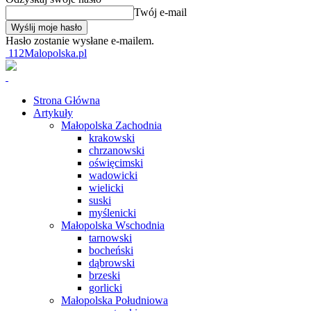
Twój e-mail
Hasło zostanie wysłane e-mailem.
112Malopolska.pl
Strona Główna
Artykuły
Małopolska Zachodnia
krakowski
chrzanowski
oświęcimski
wadowicki
wielicki
suski
myślenicki
Małopolska Wschodnia
tarnowski
bocheński
dąbrowski
brzeski
gorlicki
Małopolska Południowa