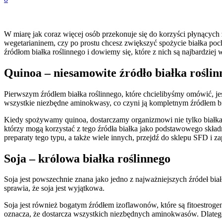
W miarę jak coraz więcej osób przekonuje się do korzyści płynących z
wegetarianinem, czy po prostu chcesz zwiększyć spożycie białka poc
źródłom białka roślinnego i dowiemy się, które z nich są najbardziej 
Quinoa – niesamowite źródło białka roślin
Pierwszym źródłem białka roślinnego, które chcielibyśmy omówić, je
wszystkie niezbędne aminokwasy, co czyni ją kompletnym źródłem bi
Kiedy spożywamy quinoa, dostarczamy organizmowi nie tylko białka, a
którzy mogą korzystać z tego źródła białka jako podstawowego składni
preparaty tego typu, a także wiele innych, przejdź do sklepu SFD i za
Soja – królowa białka roślinnego
Soja jest powszechnie znana jako jedno z najważniejszych źródeł białk
sprawia, że soja jest wyjątkowa.
Soja jest również bogatym źródłem izoflawonów, które są fitoestrog
oznacza, że dostarcza wszystkich niezbędnych aminokwasów. Dlatego 