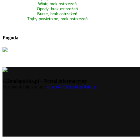
Wiatr, brak ostrzeżeń
Opady, brak ostrzeżeń
Burze, brak ostrzeżeń
Trąby powietrzne, brak ostrzeżeń
Pogoda
112malopolska.pl – Portal informacyjny
Skontaktuj się z nami:
alarm@112malopolska.pl