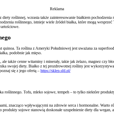
Reklama
 diety roślinnej, wzrasta także zainteresowanie białkiem pochodzenia 
hodzenia roślinnego, istnieje wiele źródeł białka, które mogą wesprz
wartościowe.
nego
st quinoa. Ta roślina z Ameryki Południowej jest uważana za superfoo
ałka, podobnie jak mięso.
le także cenne witaminy i minerały, takie jak żelazo, magnez czy bło
ka swojej diety. Białko z tej prozdrowotnej rośliny jest wykorzystywa
poznaj się z jego ofertą –
https://sklep.sfd.pl/
a roślinnego. Tofu, mleko sojowe, tempeh – to tylko niektóre produkty 
enami, znacząco wpływającymi na zdrowie serca i hormonalne. Warto ró
produkty sojowe stanowią doskonałe uzupełnienie diety dla wegan, a 