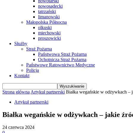
nowotarski
nowosądecki
tatrzański
limanowski
Małopolska Północna
olkuski
miechowski
proszowicki
Służby
Straż Pożarna
Państwowa Straż Pożarna
Ochotnicza Straż Pożarna
Państwowe Ratownictwo Medyczne
Policja
Kontakt
Strona główna
Artykuł partnerski
Białka wegańskie w odżywkach – jak
Artykuł partnerski
Białka wegańskie w odżywkach – jakie źród
24 czerwca 2024
0