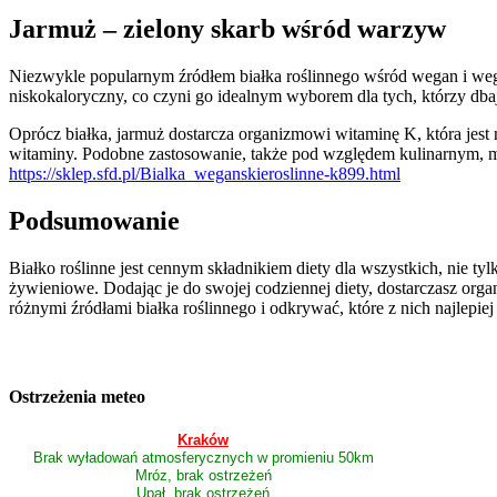
Jarmuż – zielony skarb wśród warzyw
Niezwykle popularnym źródłem białka roślinnego wśród wegan i wegeta
niskokaloryczny, co czyni go idealnym wyborem dla tych, którzy dbają
Oprócz białka, jarmuż dostarcza organizmowi witaminę K, która jest 
witaminy. Podobne zastosowanie, także pod względem kulinarnym, ma
https://sklep.sfd.pl/Bialka_weganskieroslinne-k899.html
Podsumowanie
Białko roślinne jest cennym składnikiem diety dla wszystkich, nie ty
żywieniowe. Dodając je do swojej codziennej diety, dostarczasz o
różnymi źródłami białka roślinnego i odkrywać, które z nich najl
Ostrzeżenia meteo
Kraków
Brak wyładowań atmosferycznych w promieniu 50km
Mróz, brak ostrzeżeń
Upał, brak ostrzeżeń