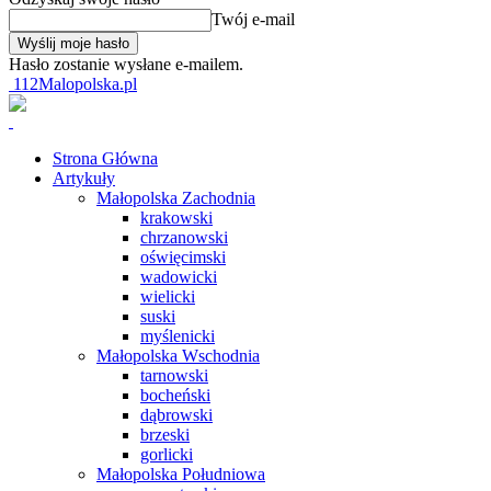
Twój e-mail
Hasło zostanie wysłane e-mailem.
112Malopolska.pl
Strona Główna
Artykuły
Małopolska Zachodnia
krakowski
chrzanowski
oświęcimski
wadowicki
wielicki
suski
myślenicki
Małopolska Wschodnia
tarnowski
bocheński
dąbrowski
brzeski
gorlicki
Małopolska Południowa