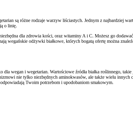
rian są różne rodzaje warzyw liściastych. Jednym z najbardziej wartoś
 o linię.
niezbędna dla zdrowia kości, oraz witaminy A i C. Możesz go dodawać d
ją wegańskie odżywki białkowe, których bogatą ofertę można znaleźć
lko dla wegan i wegetarian. Wartościowe źródła białka roślinnego, tak
rganizmowi nie tylko niezbędnych aminokwasów, ale także wielu inny
epiej odpowiadają Twoim potrzebom i upodobaniom smakowym.