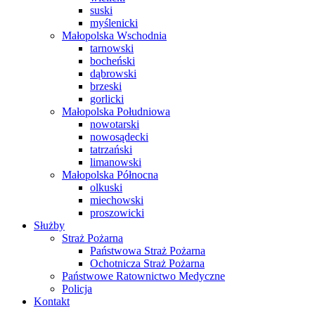
suski
myślenicki
Małopolska Wschodnia
tarnowski
bocheński
dąbrowski
brzeski
gorlicki
Małopolska Południowa
nowotarski
nowosądecki
tatrzański
limanowski
Małopolska Północna
olkuski
miechowski
proszowicki
Służby
Straż Pożarna
Państwowa Straż Pożarna
Ochotnicza Straż Pożarna
Państwowe Ratownictwo Medyczne
Policja
Kontakt