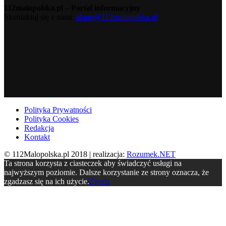
112malopolska.pl – Portal informacyjny
Skontaktuj się z nami:
alarm@112malopolska.pl
Polityka Prywatności
Polityka Cookies
Redakcja
Kontakt
© 112Malopolska.pl 2018 | realizacja:
Rozumek.NET
Ta strona korzysta z ciasteczek aby świadczyć usługi na
najwyższym poziomie. Dalsze korzystanie ze strony oznacza, że
zgadzasz się na ich użycie.
Zgoda