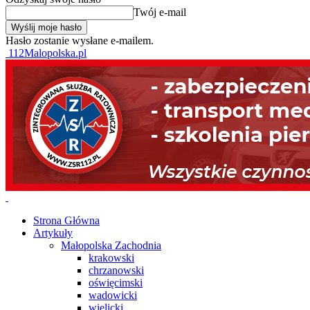
Twój e-mail
Hasło zostanie wysłane e-mailem.
112Malopolska.pl
Strona Główna
Artykuły
Małopolska Zachodnia
krakowski
chrzanowski
oświęcimski
wadowicki
wielicki