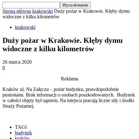
Strona główna
krakowski
Duży pożar w Krakowie. Kłęby dymu
widoczne z kilku kilometrów
krakowski
Duży pożar w Krakowie. Kłęby dymu
widoczne z kilku kilometrów
26 marca 2020
0
Reklama
Kraków ul. Na Załęczu – pożar budynku, prawdopodobnie
pustostanu. Brak informacji o osobach poszkodowanych. Budynek
w całości objęty był ogniem. Na miejscu pracują liczne siły i środki
Straży Pożarnej.
TAGI
budynek
kraków