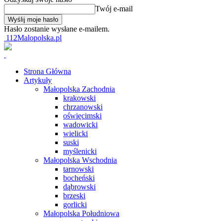
Twój e-mail
Hasło zostanie wysłane e-mailem.
112Malopolska.pl
Strona Główna
Artykuły
Małopolska Zachodnia
krakowski
chrzanowski
oświęcimski
wadowicki
wielicki
suski
myślenicki
Małopolska Wschodnia
tarnowski
bocheński
dąbrowski
brzeski
gorlicki
Małopolska Południowa