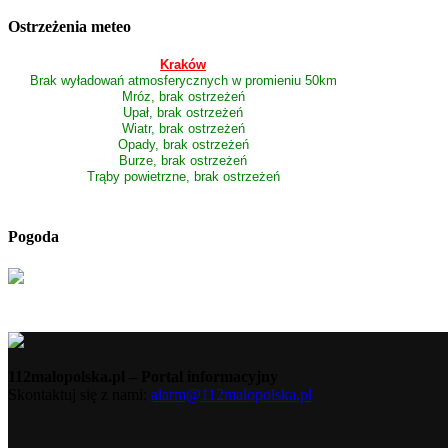
Ostrzeżenia meteo
Kraków
Brak wyładowań atmosferycznych w promieniu 50km
Mróz, brak ostrzeżeń
Upał, brak ostrzeżeń
Wiatr, brak ostrzeżeń
Opady, brak ostrzeżeń
Burze, brak ostrzeżeń
Trąby powietrzne, brak ostrzeżeń
Pogoda
112malopolska.pl – Portal informacyjny
Skontaktuj się z nami:
alarm@112malopolska.pl