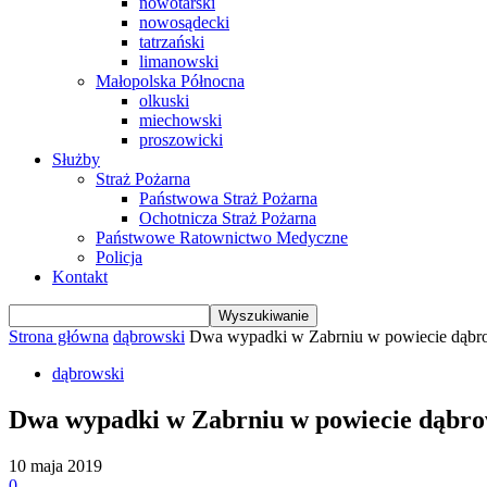
nowotarski
nowosądecki
tatrzański
limanowski
Małopolska Północna
olkuski
miechowski
proszowicki
Służby
Straż Pożarna
Państwowa Straż Pożarna
Ochotnicza Straż Pożarna
Państwowe Ratownictwo Medyczne
Policja
Kontakt
Strona główna
dąbrowski
Dwa wypadki w Zabrniu w powiecie dą
dąbrowski
Dwa wypadki w Zabrniu w powiecie dąb
10 maja 2019
0