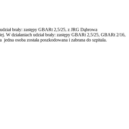
 udział brały: zastępy GBARt 2,5/25, z JRG Dąbrowa
j. W działaniach udział brały: zastępy GBARt 2,5/25, GBARt 2/16,
edna osoba została poszkodowana i zabrana do szpitala.