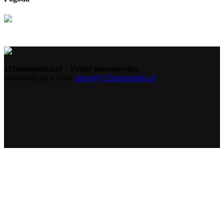
112malopolska.pl – Portal informacyjny
Skontaktuj się z nami:
alarm@112malopolska.pl
Polityka Prywatności
Polityka Cookies
Redakcja
Kontakt
© 112Malopolska.pl 2018 | realizacja:
Rozumek.NET
Ta strona korzysta z ciasteczek aby świadczyć usługi na