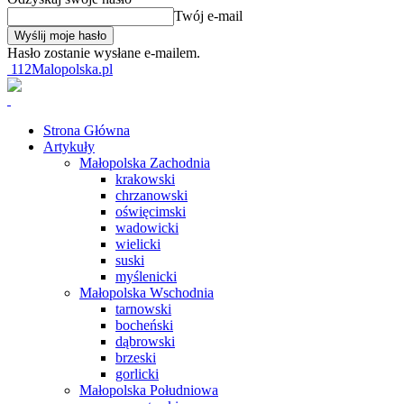
Twój e-mail
Hasło zostanie wysłane e-mailem.
112Malopolska.pl
Strona Główna
Artykuły
Małopolska Zachodnia
krakowski
chrzanowski
oświęcimski
wadowicki
wielicki
suski
myślenicki
Małopolska Wschodnia
tarnowski
bocheński
dąbrowski
brzeski
gorlicki
Małopolska Południowa