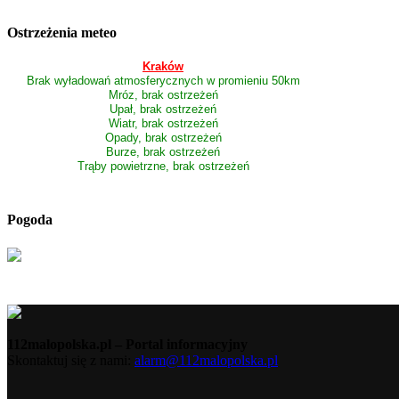
Ostrzeżenia meteo
Kraków
Brak wyładowań atmosferycznych w promieniu 50km
Mróz, brak ostrzeżeń
Upał, brak ostrzeżeń
Wiatr, brak ostrzeżeń
Opady, brak ostrzeżeń
Burze, brak ostrzeżeń
Trąby powietrzne, brak ostrzeżeń
Pogoda
112malopolska.pl – Portal informacyjny
Skontaktuj się z nami:
alarm@112malopolska.pl