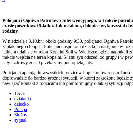
Policjanci Ogniwa Patrolowo Interwencyjnego, w trakcie patrol
czasie poszukiwał 5-latka. Jak ustalono, chłopiec wykorzystał chw
rodziny.
W niedzielę ( 3.10.br.) około godziny 9:30, policjanci Ogniwa Patr
zapłakanego chłopca. Policjanci uspokoili dziecko a następnie w rozmow
latkiem udali się w rejon Kopalni Soli w Wieliczce, gdzie napotkal
trakcie wejścia na teren kopalni, 5-letni syn odszedł od grupy i w p
cały i zdrowy został przekazany pod opiekę taty.
Policjanci apelują do wszystkich rodziców i opiekunów o ostrożnoś
doprowadzić do bardzo groźnej sytuacji, w której zagrożone będzie ży
nawiązać kontakt z rodzicami lub poinformujmy o takiej sytuacji o
TAGI
działania
dziecko
Policja
Służby
sygnał