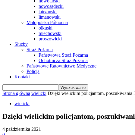
nowotarski
nowosądecki
tatrzański
limanowski
Małopolska Północna
olkuski
miechowski
proszowicki
Służby
Straż Pożarna
Państwowa Straż Pożarna
Ochotnicza Straż Pożarna
Państwowe Ratownictwo Medyczne
Policja
Kontakt
Strona główna
wielicki
Dzięki wielickim policjantom, poszukiwania 5
wielicki
Dzięki wielickim policjantom, poszukiwania
4 października 2021
0