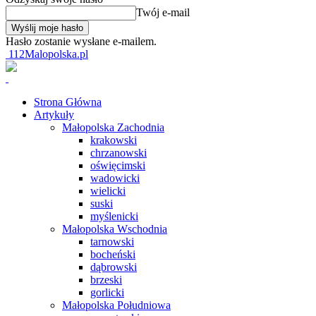
Twój e-mail
Hasło zostanie wysłane e-mailem.
112Malopolska.pl
Strona Główna
Artykuły
Małopolska Zachodnia
krakowski
chrzanowski
oświęcimski
wadowicki
wielicki
suski
myślenicki
Małopolska Wschodnia
tarnowski
bocheński
dąbrowski
brzeski
gorlicki
Małopolska Południowa