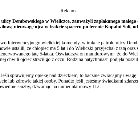
Reklama
u ulicy Dembowskiego w Wieliczce, zauważyli zapłakanego małego c
ilową nieuwagę ojca w trakcie spaceru po terenie Kopalni Soli, odda
olowo Interwencyjnego wielickiej komendy, w trakcie patrolu ulicy De
ie ustalili, że chłopiec ma 5 lat i do Wieliczki przyjechał z tatą oraz
i zdenerwowanego tatę 5-latka. Oświadczył on mundurowym, że do Wiel
ewnej chwili ojciec stracił go z oczu. Rodzina natychmiast podjęła po
ć. Jeśli sprawujemy opiekę nad dzieckiem, to bacznie zwracajmy uwag
cie lub zdrowie takiej osoby. Ponadto jeśli jesteśmy świadkami zdarzen
dpowiednie służby, dzwoniąc na numer alarmowy 112.