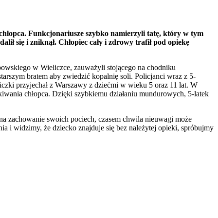
hłopca. Funkcjonariusze szybko namierzyli tatę, który w tym
lił się i zniknął. Chłopiec cały i zdrowy trafił pod opiekę
mbowskiego w Wieliczce, zauważyli stojącego na chodniku
 starszym bratem aby zwiedzić kopalnię soli. Policjanci wraz z 5-
iczki przyjechał z Warszawy z dziećmi w wieku 5 oraz 11 lat. W
szukiwania chłopca. Dzięki szybkiemu działaniu mundurowych, 5-latek
ę na zachowanie swoich pociech, czasem chwila nieuwagi może
ia i widzimy, że dziecko znajduje się bez należytej opieki, spróbujmy