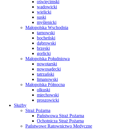
oświęcimski
wadowicki
wielicki
suski
myślenicki
Małopolska Wschodnia
tarnowski
bocheński
dąbrowski
brzeski
gorlicki
Małopolska Południowa
nowotarski
nowosądecki
tatrzański
limanowski
Małopolska Północna
olkuski
miechowski
proszowicki
Służby
Straż Pożarna
Państwowa Straż Pożarna
Ochotnicza Straż Pożarna
Państwowe Ratownictwo Medyczne