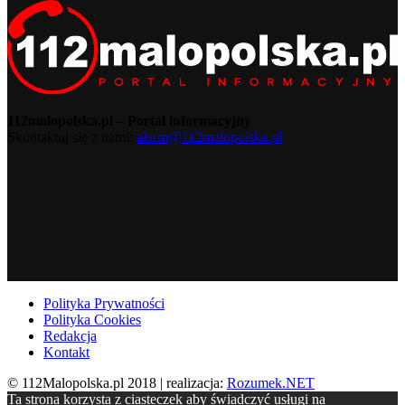
112malopolska.pl – Portal informacyjny
Skontaktuj się z nami:
alarm@112malopolska.pl
Polityka Prywatności
Polityka Cookies
Redakcja
Kontakt
© 112Malopolska.pl 2018 | realizacja:
Rozumek.NET
Ta strona korzysta z ciasteczek aby świadczyć usługi na