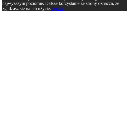
najwyższym poziomie. Dalsze korzystanie ze strony oznacza, że
zgadzasz się na ich użycie.
Zgoda