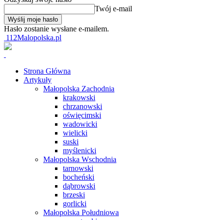
Twój e-mail
Hasło zostanie wysłane e-mailem.
112Malopolska.pl
Strona Główna
Artykuły
Małopolska Zachodnia
krakowski
chrzanowski
oświęcimski
wadowicki
wielicki
suski
myślenicki
Małopolska Wschodnia
tarnowski
bocheński
dąbrowski
brzeski
gorlicki
Małopolska Południowa