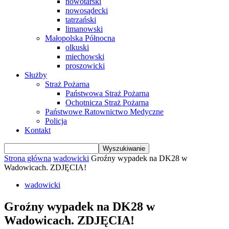
nowotarski
nowosądecki
tatrzański
limanowski
Małopolska Północna
olkuski
miechowski
proszowicki
Służby
Straż Pożarna
Państwowa Straż Pożarna
Ochotnicza Straż Pożarna
Państwowe Ratownictwo Medyczne
Policja
Kontakt
Strona główna
wadowicki
Groźny wypadek na DK28 w
Wadowicach. ZDJĘCIA!
wadowicki
Groźny wypadek na DK28 w
Wadowicach. ZDJĘCIA!