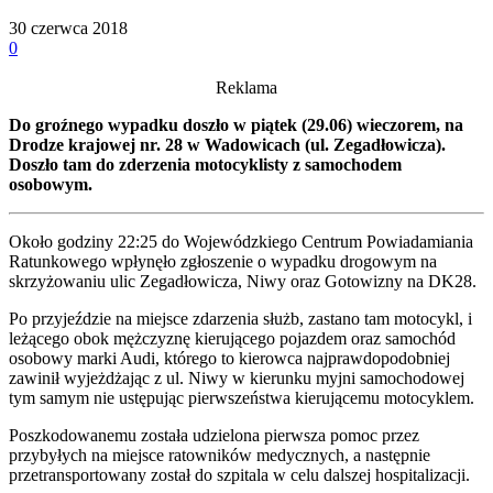
30 czerwca 2018
0
Reklama
Do groźnego wypadku doszło w piątek (29.06) wieczorem, na
Drodze krajowej nr. 28 w Wadowicach (ul. Zegadłowicza).
Doszło tam do zderzenia motocyklisty z samochodem
osobowym.
Około godziny 22:25 do Wojewódzkiego Centrum Powiadamiania
Ratunkowego wpłynęło zgłoszenie o wypadku drogowym na
skrzyżowaniu ulic Zegadłowicza, Niwy oraz Gotowizny na DK28.
Po przyjeździe na miejsce zdarzenia służb, zastano tam motocykl, i
leżącego obok mężczyznę kierującego pojazdem oraz samochód
osobowy marki Audi, którego to kierowca najprawdopodobniej
zawinił wyjeżdżając z ul. Niwy w kierunku myjni samochodowej
tym samym nie ustępując pierwszeństwa kierującemu motocyklem.
Poszkodowanemu została udzielona pierwsza pomoc przez
przybyłych na miejsce ratowników medycznych, a następnie
przetransportowany został do szpitala w celu dalszej hospitalizacji.