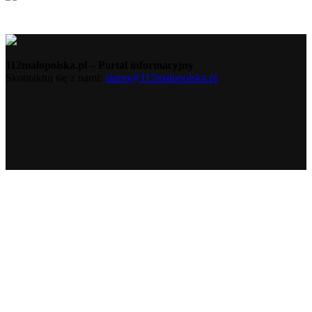
112malopolska.pl – Portal informacyjny
Skontaktuj się z nami:
alarm@112malopolska.pl
Polityka Prywatności
Polityka Cookies
Redakcja
Kontakt
© 112Malopolska.pl 2018 | realizacja:
Rozumek.NET
Ta strona korzysta z ciasteczek aby świadczyć usługi na
najwyższym poziomie. Dalsze korzystanie ze strony oznacza, że
zgadzasz się na ich użycie.
Zgoda