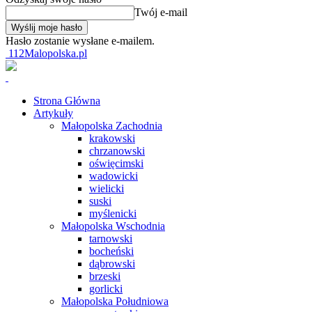
Twój e-mail
Hasło zostanie wysłane e-mailem.
112Malopolska.pl
Strona Główna
Artykuły
Małopolska Zachodnia
krakowski
chrzanowski
oświęcimski
wadowicki
wielicki
suski
myślenicki
Małopolska Wschodnia
tarnowski
bocheński
dąbrowski
brzeski
gorlicki
Małopolska Południowa