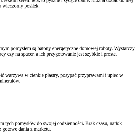
z lekkim serem feta, to pyszne i sycące danie. Można dodać do niej
na wieczorny posiłek.
ietnym pomysłem są batony energetyczne domowej roboty. Wystarczy
y czy na spacer, a ich przygotowanie jest szybkie i proste.
 warzywa w cienkie plastry, posypać przyprawami i upiec w
minerałów.
em tych pomysłów do swojej codzienności. Brak czasu, natłok
ub gotowe dania z marketu.