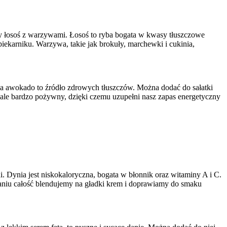
y łosoś z warzywami. Łosoś to ryba bogata w kwasy tłuszczowe
piekarniku. Warzywa, takie jak brokuły, marchewki i cukinia,
i, a awokado to źródło zdrowych tłuszczów. Można dodać do sałatki
ki, ale bardzo pożywny, dzięki czemu uzupełni nasz zapas energetyczny
 Dynia jest niskokaloryczna, bogata w błonnik oraz witaminy A i C.
aniu całość blendujemy na gładki krem i doprawiamy do smaku