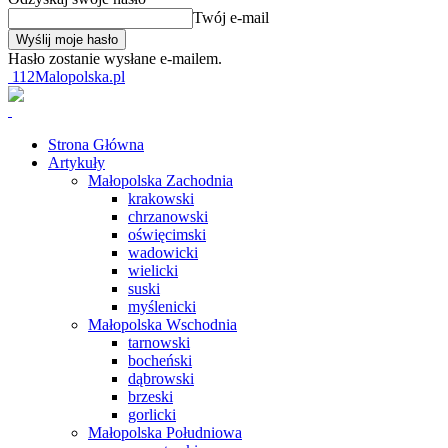
Twój e-mail
Hasło zostanie wysłane e-mailem.
112Malopolska.pl
Strona Główna
Artykuły
Małopolska Zachodnia
krakowski
chrzanowski
oświęcimski
wadowicki
wielicki
suski
myślenicki
Małopolska Wschodnia
tarnowski
bocheński
dąbrowski
brzeski
gorlicki
Małopolska Południowa