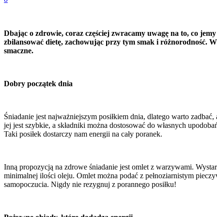
Dbając o zdrowie, coraz częściej zwracamy uwagę na to, co jem
zbilansować dietę, zachowując przy tym smak i różnorodność. W a
smaczne.
Dobry początek dnia
Śniadanie jest najważniejszym posiłkiem dnia, dlatego warto zadba
jej jest szybkie, a składniki można dostosować do własnych upodoba
Taki posiłek dostarczy nam energii na cały poranek.
Inną propozycją na zdrowe śniadanie jest omlet z warzywami. Wystarc
minimalnej ilości oleju. Omlet można podać z pełnoziarnistym pieczy
samopoczucia. Nigdy nie rezygnuj z porannego posiłku!