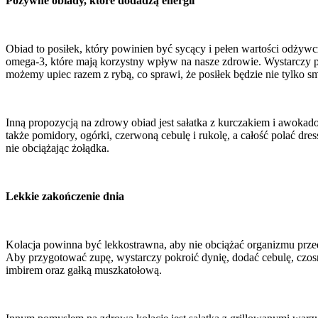
Pożywne obiady, które dodadzą energii
Obiad to posiłek, który powinien być sycący i pełen wartości odży
omega-3, które mają korzystny wpływ na nasze zdrowie. Wystarczy pos
możemy upiec razem z rybą, co sprawi, że posiłek będzie nie tylko sm
Inną propozycją na zdrowy obiad jest sałatka z kurczakiem i awokado
także pomidory, ogórki, czerwoną cebulę i rukolę, a całość polać dre
nie obciążając żołądka.
Lekkie zakończenie dnia
Kolacja powinna być lekkostrawna, aby nie obciążać organizmu prze
Aby przygotować zupę, wystarczy pokroić dynię, dodać cebulę, czos
imbirem oraz gałką muszkatołową.