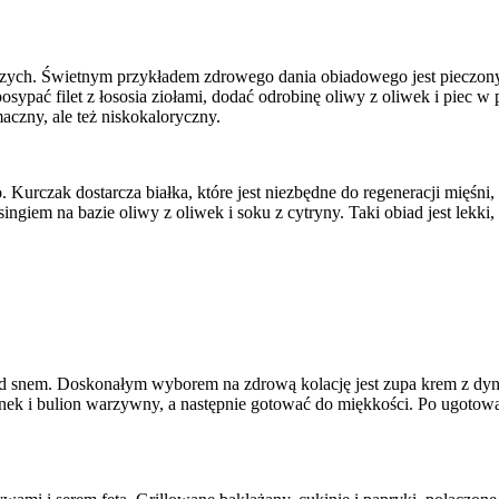
wczych. Świetnym przykładem zdrowego dania obiadowego jest pieczon
ypać filet z łososia ziołami, dodać odrobinę oliwy z oliwek i piec w 
aczny, ale też niskokaloryczny.
. Kurczak dostarcza białka, które jest niezbędne do regeneracji mięśn
ssingiem na bazie oliwy z oliwek i soku z cytryny. Taki obiad jest lek
d snem. Doskonałym wyborem na zdrową kolację jest zupa krem z dyni.
nek i bulion warzywny, a następnie gotować do miękkości. Po ugotow