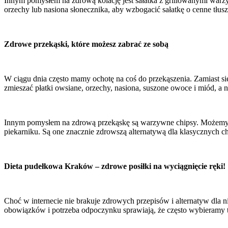
Innym pomysłem na zdrową kolację jest sałatka z grillowanymi warzyw
orzechy lub nasiona słonecznika, aby wzbogacić sałatkę o cenne tłuszc
Zdrowe przekąski, które możesz zabrać ze sobą
W ciągu dnia często mamy ochotę na coś do przekąszenia. Zamiast 
zmieszać płatki owsiane, orzechy, nasiona, suszone owoce i miód, a n
Innym pomysłem na zdrową przekąskę są warzywne chipsy. Możemy p
piekarniku. Są one znacznie zdrowszą alternatywą dla klasycznych c
Dieta pudełkowa Kraków – zdrowe posiłki na wyciągnięcie ręki!
Choć w internecie nie brakuje zdrowych przepisów i alternatyw dla
obowiązków i potrzeba odpoczynku sprawiają, że często wybieramy to, 