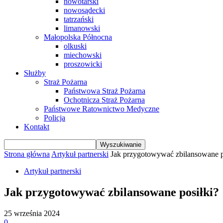
nowotarski
nowosądecki
tatrzański
limanowski
Małopolska Północna
olkuski
miechowski
proszowicki
Służby
Straż Pożarna
Państwowa Straż Pożarna
Ochotnicza Straż Pożarna
Państwowe Ratownictwo Medyczne
Policja
Kontakt
Strona główna
Artykuł partnerski
Jak przygotowywać zbilansowane p
Artykuł partnerski
Jak przygotowywać zbilansowane posiłki?
25 września 2024
0