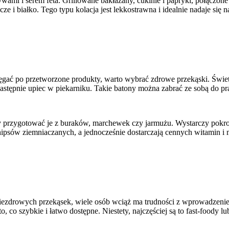
ami i serem feta. Grillowane bakłażany, cukinie i papryki, połączone 
ze i białko. Tego typu kolacja jest lekkostrawna i idealnie nadaje się 
sięgać po przetworzone produkty, warto wybrać zdrowe przekąski. Św
astępnie upiec w piekarniku. Takie batony można zabrać ze sobą do prac
rzygotować je z buraków, marchewek czy jarmużu. Wystarczy pokroić
hipsów ziemniaczanych, a jednocześnie dostarczają cennych witamin i 
 niezdrowych przekąsek, wiele osób wciąż ma trudności z wprowadzeni
co szybkie i łatwo dostępne. Niestety, najczęściej są to fast-foody l