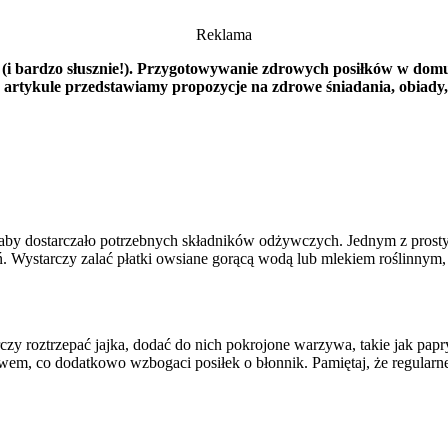
Reklama
y (i bardzo słusznie!). Przygotowywanie zdrowych posiłków w dom
rtykule przedstawiamy propozycje na zdrowe śniadania, obiady, ko
ć, aby dostarczało potrzebnych składników odżywczych. Jednym z pros
ń. Wystarczy zalać płatki owsiane gorącą wodą lub mlekiem roślinnym,
zy roztrzepać jajka, dodać do nich pokrojone warzywa, takie jak papr
wem, co dodatkowo wzbogaci posiłek o błonnik. Pamiętaj, że regularne