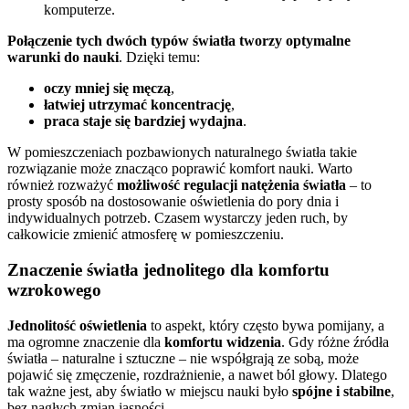
komputerze.
Połączenie tych dwóch typów światła tworzy optymalne
warunki do nauki
. Dzięki temu:
oczy mniej się męczą
,
łatwiej utrzymać koncentrację
,
praca staje się bardziej wydajna
.
W pomieszczeniach pozbawionych naturalnego światła takie
rozwiązanie może znacząco poprawić komfort nauki. Warto
również rozważyć
możliwość regulacji natężenia światła
– to
prosty sposób na dostosowanie oświetlenia do pory dnia i
indywidualnych potrzeb. Czasem wystarczy jeden ruch, by
całkowicie zmienić atmosferę w pomieszczeniu.
Znaczenie światła jednolitego dla komfortu
wzrokowego
Jednolitość oświetlenia
to aspekt, który często bywa pomijany, a
ma ogromne znaczenie dla
komfortu widzenia
. Gdy różne źródła
światła – naturalne i sztuczne – nie współgrają ze sobą, może
pojawić się zmęczenie, rozdrażnienie, a nawet ból głowy. Dlatego
tak ważne jest, aby światło w miejscu nauki było
spójne i stabilne
,
bez nagłych zmian jasności.