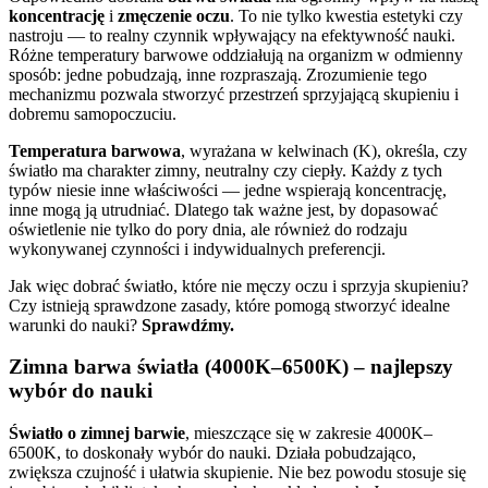
koncentrację
i
zmęczenie oczu
. To nie tylko kwestia estetyki czy
nastroju — to realny czynnik wpływający na efektywność nauki.
Różne temperatury barwowe oddziałują na organizm w odmienny
sposób: jedne pobudzają, inne rozpraszają. Zrozumienie tego
mechanizmu pozwala stworzyć przestrzeń sprzyjającą skupieniu i
dobremu samopoczuciu.
Temperatura barwowa
, wyrażana w kelwinach (K), określa, czy
światło ma charakter zimny, neutralny czy ciepły. Każdy z tych
typów niesie inne właściwości — jedne wspierają koncentrację,
inne mogą ją utrudniać. Dlatego tak ważne jest, by dopasować
oświetlenie nie tylko do pory dnia, ale również do rodzaju
wykonywanej czynności i indywidualnych preferencji.
Jak więc dobrać światło, które nie męczy oczu i sprzyja skupieniu?
Czy istnieją sprawdzone zasady, które pomogą stworzyć idealne
warunki do nauki?
Sprawdźmy.
Zimna barwa światła (4000K–6500K) – najlepszy
wybór do nauki
Światło o zimnej barwie
, mieszczące się w zakresie 4000K–
6500K, to doskonały wybór do nauki. Działa pobudzająco,
zwiększa czujność i ułatwia skupienie. Nie bez powodu stosuje się