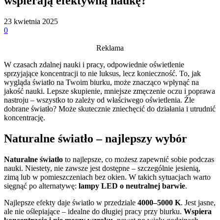
wspierają efektywną naukę?
23 kwietnia 2025
0
Reklama
W czasach zdalnej nauki i pracy, odpowiednie oświetlenie
sprzyjające koncentracji to nie luksus, lecz konieczność. To, jak
wygląda światło na Twoim biurku, może znacząco wpłynąć na
jakość nauki. Lepsze skupienie, mniejsze zmęczenie oczu i poprawa
nastroju – wszystko to zależy od właściwego oświetlenia. Źle
dobrane światło? Może skutecznie zniechęcić do działania i utrudnić
koncentrację.
Naturalne światło – najlepszy wybór
Naturalne światło
to najlepsze, co możesz zapewnić sobie podczas
nauki. Niestety, nie zawsze jest dostępne – szczególnie jesienią,
zimą lub w pomieszczeniach bez okien. W takich sytuacjach warto
sięgnąć po alternatywę:
lampy LED o neutralnej barwie
.
Najlepsze efekty daje światło w przedziale
4000–5000 K
. Jest jasne,
ale nie oślepiające – idealne do długiej pracy przy biurku.
Wspiera