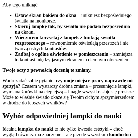
Aby tego uniknąć:
Ustaw ekran bokiem do okna
– unikniesz bezpośredniego
światła na monitorze.
Skieruj lampkę tak, by światło nie padało bezpośrednio
na ekran
.
Wieczorem korzystaj z lampek z funkcją światła
rozproszonego
– równomiernie oświetlają przestrzeń i nie
tworzą ostrych kontrastów.
Zadbaj o ogólne oświetlenie w pomieszczeniu
– zmniejsza
to kontrast między jasnym ekranem a ciemnym otoczeniem.
Twoje oczy z pewnością docenią te zmiany.
Warto zadać sobie pytanie:
czy moje miejsce pracy naprawdę mi
sprzyja?
Czasem wystarczy drobna zmiana – przesunięcie lampki,
wymiana żarówki na cieplejszą – i nagle wszystko staje się prostsze.
Może to właśnie światło okaże się Twoim cichym sprzymierzeńcem
w drodze do lepszych wyników?
Wybór odpowiedniej lampki do nauki
Idealna
lampka do nauki
to nie tylko kwestia estetyki – choć
wygląd również ma znaczenie – ale przede wszystkim
komfortu i