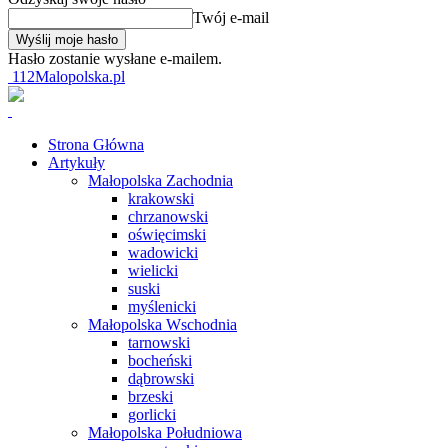
Twój e-mail
Hasło zostanie wysłane e-mailem.
112Malopolska.pl
Strona Główna
Artykuły
Małopolska Zachodnia
krakowski
chrzanowski
oświęcimski
wadowicki
wielicki
suski
myślenicki
Małopolska Wschodnia
tarnowski
bocheński
dąbrowski
brzeski
gorlicki
Małopolska Południowa