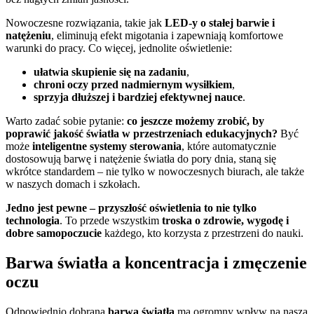
Nowoczesne rozwiązania, takie jak
LED-y o stałej barwie i
natężeniu
, eliminują efekt migotania i zapewniają komfortowe
warunki do pracy. Co więcej, jednolite oświetlenie:
ułatwia skupienie się na zadaniu
,
chroni oczy przed nadmiernym wysiłkiem
,
sprzyja dłuższej i bardziej efektywnej nauce
.
Warto zadać sobie pytanie:
co jeszcze możemy zrobić, by
poprawić jakość światła w przestrzeniach edukacyjnych?
Być
może
inteligentne systemy sterowania
, które automatycznie
dostosowują barwę i natężenie światła do pory dnia, staną się
wkrótce standardem – nie tylko w nowoczesnych biurach, ale także
w naszych domach i szkołach.
Jedno jest pewne – przyszłość oświetlenia to nie tylko
technologia
. To przede wszystkim
troska o zdrowie, wygodę i
dobre samopoczucie
każdego, kto korzysta z przestrzeni do nauki.
Barwa światła a koncentracja i zmęczenie
oczu
Odpowiednio dobrana
barwa światła
ma ogromny wpływ na naszą