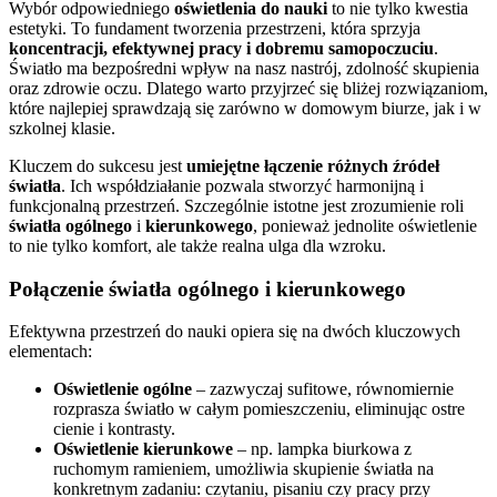
Wybór odpowiedniego
oświetlenia do nauki
to nie tylko kwestia
estetyki. To fundament tworzenia przestrzeni, która sprzyja
koncentracji, efektywnej pracy i dobremu samopoczuciu
.
Światło ma bezpośredni wpływ na nasz nastrój, zdolność skupienia
oraz zdrowie oczu. Dlatego warto przyjrzeć się bliżej rozwiązaniom,
które najlepiej sprawdzają się zarówno w domowym biurze, jak i w
szkolnej klasie.
Kluczem do sukcesu jest
umiejętne łączenie różnych źródeł
światła
. Ich współdziałanie pozwala stworzyć harmonijną i
funkcjonalną przestrzeń. Szczególnie istotne jest zrozumienie roli
światła ogólnego
i
kierunkowego
, ponieważ jednolite oświetlenie
to nie tylko komfort, ale także realna ulga dla wzroku.
Połączenie światła ogólnego i kierunkowego
Efektywna przestrzeń do nauki opiera się na dwóch kluczowych
elementach:
Oświetlenie ogólne
– zazwyczaj sufitowe, równomiernie
rozprasza światło w całym pomieszczeniu, eliminując ostre
cienie i kontrasty.
Oświetlenie kierunkowe
– np. lampka biurkowa z
ruchomym ramieniem, umożliwia skupienie światła na
konkretnym zadaniu: czytaniu, pisaniu czy pracy przy