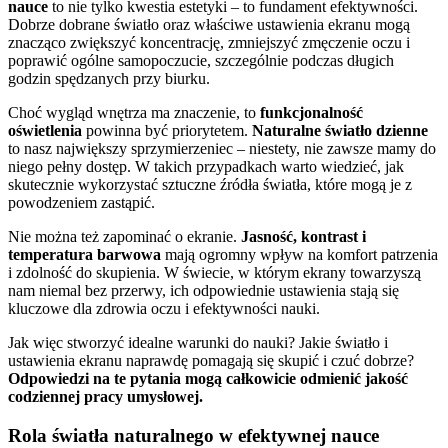
nauce
to nie tylko kwestia estetyki – to fundament efektywności.
Dobrze dobrane światło oraz właściwe ustawienia ekranu mogą
znacząco zwiększyć koncentrację, zmniejszyć zmęczenie oczu i
poprawić ogólne samopoczucie, szczególnie podczas długich
godzin spędzanych przy biurku.
Choć wygląd wnętrza ma znaczenie, to
funkcjonalność
oświetlenia
powinna być priorytetem.
Naturalne światło dzienne
to nasz największy sprzymierzeniec – niestety, nie zawsze mamy do
niego pełny dostęp. W takich przypadkach warto wiedzieć, jak
skutecznie wykorzystać sztuczne źródła światła, które mogą je z
powodzeniem zastąpić.
Nie można też zapominać o ekranie.
Jasność, kontrast i
temperatura barwowa
mają ogromny wpływ na komfort patrzenia
i zdolność do skupienia. W świecie, w którym ekrany towarzyszą
nam niemal bez przerwy, ich odpowiednie ustawienia stają się
kluczowe dla zdrowia oczu i efektywności nauki.
Jak więc stworzyć idealne warunki do nauki? Jakie światło i
ustawienia ekranu naprawdę pomagają się skupić i czuć dobrze?
Odpowiedzi na te pytania mogą całkowicie odmienić jakość
codziennej pracy umysłowej.
Rola światła naturalnego w efektywnej nauce