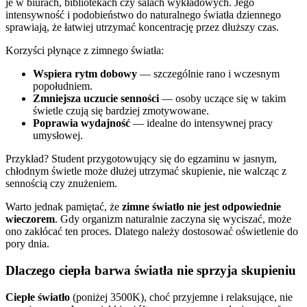
je w biurach, bibliotekach czy salach wykładowych. Jego
intensywność i podobieństwo do naturalnego światła dziennego
sprawiają, że łatwiej utrzymać koncentrację przez dłuższy czas.
Korzyści płynące z zimnego światła:
Wspiera rytm dobowy
— szczególnie rano i wczesnym
popołudniem.
Zmniejsza uczucie senności
— osoby uczące się w takim
świetle czują się bardziej zmotywowane.
Poprawia wydajność
— idealne do intensywnej pracy
umysłowej.
Przykład? Student przygotowujący się do egzaminu w jasnym,
chłodnym świetle może dłużej utrzymać skupienie, nie walcząc z
sennością czy znużeniem.
Warto jednak pamiętać, że
zimne światło nie jest odpowiednie
wieczorem
. Gdy organizm naturalnie zaczyna się wyciszać, może
ono zakłócać ten proces. Dlatego należy dostosować oświetlenie do
pory dnia.
Dlaczego ciepła barwa światła nie sprzyja skupieniu
Ciepłe światło
(poniżej 3500K), choć przyjemne i relaksujące, nie