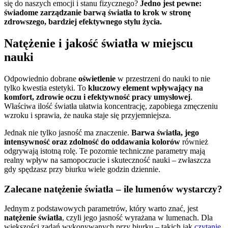
się do naszych emocji i stanu fizycznego?
Jedno jest pewne:
świadome zarządzanie barwą światła to krok w stronę
zdrowszego, bardziej efektywnego stylu życia.
Natężenie i jakość światła w miejscu
nauki
Odpowiednio dobrane
oświetlenie
w przestrzeni do nauki to nie
tylko kwestia estetyki. To
kluczowy element wpływający na
komfort, zdrowie oczu i efektywność pracy umysłowej
.
Właściwa ilość światła ułatwia koncentrację, zapobiega zmęczeniu
wzroku i sprawia, że nauka staje się przyjemniejsza.
Jednak nie tylko jasność ma znaczenie.
Barwa światła, jego
intensywność oraz zdolność do oddawania kolorów
również
odgrywają istotną rolę. Te pozornie techniczne parametry mają
realny wpływ na samopoczucie i skuteczność nauki – zwłaszcza
gdy spędzasz przy biurku wiele godzin dziennie.
Zalecane natężenie światła – ile lumenów wystarczy?
Jednym z podstawowych parametrów, który warto znać, jest
natężenie światła
, czyli jego jasność wyrażana w lumenach. Dla
większości zadań wykonywanych przy biurku – takich jak
czytanie