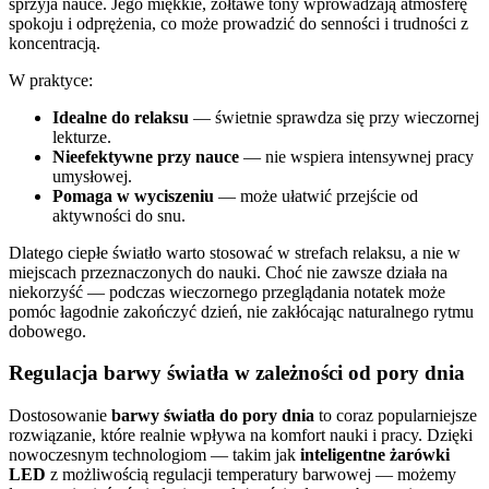
sprzyja nauce. Jego miękkie, żółtawe tony wprowadzają atmosferę
spokoju i odprężenia, co może prowadzić do senności i trudności z
koncentracją.
W praktyce:
Idealne do relaksu
— świetnie sprawdza się przy wieczornej
lekturze.
Nieefektywne przy nauce
— nie wspiera intensywnej pracy
umysłowej.
Pomaga w wyciszeniu
— może ułatwić przejście od
aktywności do snu.
Dlatego ciepłe światło warto stosować w strefach relaksu, a nie w
miejscach przeznaczonych do nauki. Choć nie zawsze działa na
niekorzyść — podczas wieczornego przeglądania notatek może
pomóc łagodnie zakończyć dzień, nie zakłócając naturalnego rytmu
dobowego.
Regulacja barwy światła w zależności od pory dnia
Dostosowanie
barwy światła do pory dnia
to coraz popularniejsze
rozwiązanie, które realnie wpływa na komfort nauki i pracy. Dzięki
nowoczesnym technologiom — takim jak
inteligentne żarówki
LED
z możliwością regulacji temperatury barwowej — możemy