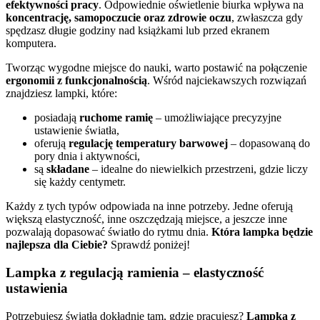
efektywności pracy
. Odpowiednie oświetlenie biurka wpływa na
koncentrację, samopoczucie oraz zdrowie oczu
, zwłaszcza gdy
spędzasz długie godziny nad książkami lub przed ekranem
komputera.
Tworząc wygodne miejsce do nauki, warto postawić na połączenie
ergonomii z funkcjonalnością
. Wśród najciekawszych rozwiązań
znajdziesz lampki, które:
posiadają
ruchome ramię
– umożliwiające precyzyjne
ustawienie światła,
oferują
regulację temperatury barwowej
– dopasowaną do
pory dnia i aktywności,
są
składane
– idealne do niewielkich przestrzeni, gdzie liczy
się każdy centymetr.
Każdy z tych typów odpowiada na inne potrzeby. Jedne oferują
większą elastyczność, inne oszczędzają miejsce, a jeszcze inne
pozwalają dopasować światło do rytmu dnia.
Która lampka będzie
najlepsza dla Ciebie?
Sprawdź poniżej!
Lampka z regulacją ramienia – elastyczność
ustawienia
Potrzebujesz światła dokładnie tam, gdzie pracujesz?
Lampka z