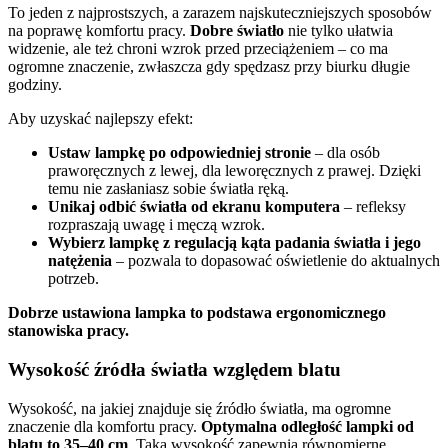
To jeden z najprostszych, a zarazem najskuteczniejszych sposobów
na poprawę komfortu pracy.
Dobre światło
nie tylko ułatwia
widzenie, ale też chroni wzrok przed przeciążeniem – co ma
ogromne znaczenie, zwłaszcza gdy spędzasz przy biurku długie
godziny.
Aby uzyskać najlepszy efekt:
Ustaw lampkę po odpowiedniej stronie
– dla osób
praworęcznych z lewej, dla leworęcznych z prawej. Dzięki
temu nie zasłaniasz sobie światła ręką.
Unikaj odbić światła od ekranu komputera
– refleksy
rozpraszają uwagę i męczą wzrok.
Wybierz lampkę z regulacją kąta padania światła i jego
natężenia
– pozwala to dopasować oświetlenie do aktualnych
potrzeb.
Dobrze ustawiona lampka to podstawa ergonomicznego
stanowiska pracy.
Wysokość źródła światła względem blatu
Wysokość, na jakiej znajduje się źródło światła, ma ogromne
znaczenie dla komfortu pracy.
Optymalna odległość lampki od
blatu to 35–40 cm
. Taka wysokość zapewnia równomierne