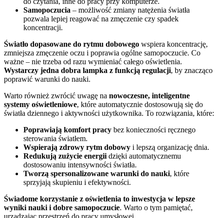
do czytania, inne do pracy przy komputerze.
Samopoczucia
– możliwość zmiany natężenia światła
pozwala lepiej reagować na zmęczenie czy spadek
koncentracji.
Światło dopasowane do rytmu dobowego
wspiera koncentrację,
zmniejsza zmęczenie oczu i poprawia ogólne samopoczucie. Co
ważne – nie trzeba od razu wymieniać całego oświetlenia.
Wystarczy jedna dobra lampka z funkcją regulacji
, by znacząco
poprawić warunki do nauki.
Warto również zwrócić uwagę na
nowoczesne, inteligentne
systemy oświetleniowe
, które automatycznie dostosowują się do
światła dziennego i aktywności użytkownika. To rozwiązania, które:
Poprawiają komfort pracy
bez konieczności ręcznego
sterowania światłem.
Wspierają zdrowy rytm dobowy
i lepszą organizację dnia.
Redukują zużycie energii
dzięki automatycznemu
dostosowaniu intensywności światła.
Tworzą spersonalizowane warunki do nauki
, które
sprzyjają skupieniu i efektywności.
Świadome korzystanie z oświetlenia to inwestycja w lepsze
wyniki nauki i dobre samopoczucie
. Warto o tym pamiętać,
urządzając przestrzeń do pracy umysłowej.