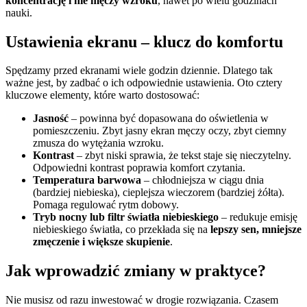
koncentrację i nie męczy wzroku
, nawet po wielu godzinach
nauki.
Ustawienia ekranu – klucz do komfortu
Spędzamy przed ekranami wiele godzin dziennie. Dlatego tak
ważne jest, by zadbać o ich odpowiednie ustawienia. Oto cztery
kluczowe elementy, które warto dostosować:
Jasność
– powinna być dopasowana do oświetlenia w
pomieszczeniu. Zbyt jasny ekran męczy oczy, zbyt ciemny
zmusza do wytężania wzroku.
Kontrast
– zbyt niski sprawia, że tekst staje się nieczytelny.
Odpowiedni kontrast poprawia komfort czytania.
Temperatura barwowa
– chłodniejsza w ciągu dnia
(bardziej niebieska), cieplejsza wieczorem (bardziej żółta).
Pomaga regulować rytm dobowy.
Tryb nocny lub filtr światła niebieskiego
– redukuje emisję
niebieskiego światła, co przekłada się na
lepszy sen, mniejsze
zmęczenie i większe skupienie
.
Jak wprowadzić zmiany w praktyce?
Nie musisz od razu inwestować w drogie rozwiązania. Czasem