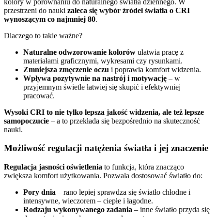
kolory w porównaniu do naturalnego światła dziennego. W
przestrzeni do nauki
zaleca się wybór źródeł światła o CRI
wynoszącym co najmniej 80
.
Dlaczego to takie ważne?
Naturalne odwzorowanie kolorów
ułatwia pracę z
materiałami graficznymi, wykresami czy rysunkami.
Zmniejsza zmęczenie oczu
i poprawia komfort widzenia.
Wpływa pozytywnie na nastrój i motywację
– w
przyjemnym świetle łatwiej się skupić i efektywniej
pracować.
Wysoki CRI to nie tylko lepsza jakość widzenia, ale też lepsze
samopoczucie
– a to przekłada się bezpośrednio na skuteczność
nauki.
Możliwość regulacji natężenia światła i jej znaczenie
Regulacja jasności oświetlenia
to funkcja, która znacząco
zwiększa komfort użytkowania. Pozwala dostosować światło do:
Pory dnia
– rano lepiej sprawdza się światło chłodne i
intensywne, wieczorem – ciepłe i łagodne.
Rodzaju wykonywanego zadania
– inne światło przyda się