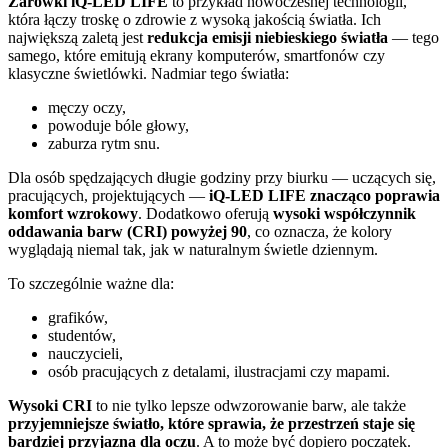
Żarówki iQ-LED LIFE
to przykład nowoczesnej technologii,
która łączy troskę o zdrowie z wysoką jakością światła. Ich
największą zaletą jest
redukcja emisji niebieskiego światła
— tego
samego, które emitują ekrany komputerów, smartfonów czy
klasyczne świetlówki. Nadmiar tego światła:
męczy oczy,
powoduje bóle głowy,
zaburza rytm snu.
Dla osób spędzających długie godziny przy biurku — uczących się,
pracujących, projektujących —
iQ-LED LIFE znacząco poprawia
komfort wzrokowy
. Dodatkowo oferują
wysoki współczynnik
oddawania barw (CRI) powyżej 90
, co oznacza, że kolory
wyglądają niemal tak, jak w naturalnym świetle dziennym.
To szczególnie ważne dla:
grafików,
studentów,
nauczycieli,
osób pracujących z detalami, ilustracjami czy mapami.
Wysoki CRI
to nie tylko lepsze odwzorowanie barw, ale także
przyjemniejsze światło, które sprawia, że przestrzeń staje się
bardziej przyjazna dla oczu
. A to może być dopiero początek.