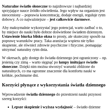
Naturalne światło słoneczne
to najzdrowsze i najbardziej
sprzyjające nauce źródło oświetlenia. Jego wpływ na organizm jest
nieoceniony – poprawia koncentrację, dodaje energii, reguluje rytm
dobowy. A co najważniejsze –
jest całkowicie darmowe
.
Aby maksymalnie wykorzystać jego potencjał, warto zadbać o to,
by miejsce do nauki było dobrze doświetlone światłem dziennym.
Ustawienie biurka blisko okna
to prosty, ale skuteczny sposób na
poprawę warunków pracy. Taka aranżacja wspiera nie tylko
skupienie, ale również zdrowie psychiczne i fizyczne, pomagając
utrzymać naturalny rytm dnia.
W okresach, gdy dostęp do światła dziennego jest ograniczony – np.
jesienią czy zimą – warto sięgnąć po
lampy imitujące światło
słoneczne
. Dzięki nim można stworzyć warunki zbliżone do
naturalnych, co ma ogromne znaczenie dla komfortu nauki w
krótkie, pochmurne dni.
Korzyści płynące z wykorzystania światła dziennego
Wprowadzenie
światła dziennego
do przestrzeni nauki przynosi
szereg korzyści:
Lepsze skupienie i wyższa wydajność
– światło dzienne