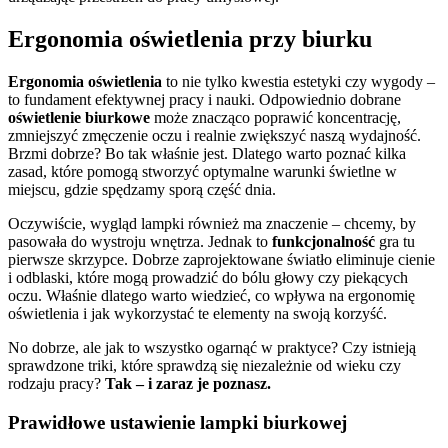
Ergonomia oświetlenia przy biurku
Ergonomia oświetlenia
to nie tylko kwestia estetyki czy wygody –
to fundament efektywnej pracy i nauki. Odpowiednio dobrane
oświetlenie biurkowe
może znacząco poprawić koncentrację,
zmniejszyć zmęczenie oczu i realnie zwiększyć naszą wydajność.
Brzmi dobrze? Bo tak właśnie jest. Dlatego warto poznać kilka
zasad, które pomogą stworzyć optymalne warunki świetlne w
miejscu, gdzie spędzamy sporą część dnia.
Oczywiście, wygląd lampki również ma znaczenie – chcemy, by
pasowała do wystroju wnętrza. Jednak to
funkcjonalność
gra tu
pierwsze skrzypce. Dobrze zaprojektowane światło eliminuje cienie
i odblaski, które mogą prowadzić do bólu głowy czy piekących
oczu. Właśnie dlatego warto wiedzieć, co wpływa na ergonomię
oświetlenia i jak wykorzystać te elementy na swoją korzyść.
No dobrze, ale jak to wszystko ogarnąć w praktyce? Czy istnieją
sprawdzone triki, które sprawdzą się niezależnie od wieku czy
rodzaju pracy?
Tak – i zaraz je poznasz.
Prawidłowe ustawienie lampki biurkowej