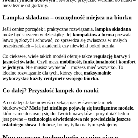
niezależnie od godziny.
Lampka składana – oszczędność miejsca na biurku
Jeśli cenisz porządek i praktyczne rozwiązania,
lampka składana
może być strzałem w dziesiątkę. Jej
kompaktowa forma
pozwala
łatwo ją złożyć i schować, co sprawdza się zwłaszcza w małych
przestrzeniach – jak akademik czy niewielki pokój ucznia.
Co ciekawe, wiele takich modeli oferuje także
regulację barwy i
jasności światła
. Czyli masz
mobilność, funkcjonalność i komfort
w jednym
. Nie musisz wybierać – możesz mieć wszystko. To
idealne rozwiązanie dla tych, którzy chcą
maksymalnie
wykorzystać każdy centymetr swojego biurka
.
Co dalej? Przyszłość lampek do nauki
A co dalej? Jakie nowości czekają nas w świecie lampek
biurkowych?
Może już niedługo pojawią się inteligentne modele
,
które same dostosują się do Twoich nawyków i pory dnia? Jedno
jest pewne –
technologia oświetleniowa nie powiedziała jeszcze
ostatniego słowa
. I dobrze, bo my tylko na tym zyskujemy.
Nowoczesne technologie wspierające