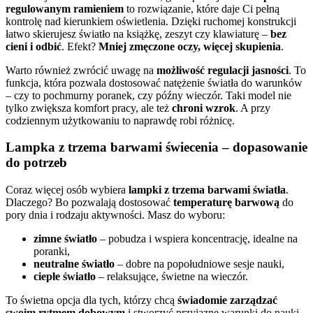
regulowanym ramieniem
to rozwiązanie, które daje Ci pełną
kontrolę nad kierunkiem oświetlenia. Dzięki ruchomej konstrukcji
łatwo skierujesz światło na książkę, zeszyt czy klawiaturę –
bez
cieni i odbić
. Efekt?
Mniej zmęczone oczy, więcej skupienia
.
Warto również zwrócić uwagę na
możliwość regulacji jasności
. To
funkcja, która pozwala dostosować natężenie światła do warunków
– czy to pochmurny poranek, czy późny wieczór. Taki model nie
tylko zwiększa komfort pracy, ale też
chroni wzrok
. A przy
codziennym użytkowaniu to naprawdę robi różnicę.
Lampka z trzema barwami świecenia – dopasowanie
do potrzeb
Coraz więcej osób wybiera
lampki z trzema barwami światła
.
Dlaczego? Bo pozwalają dostosować
temperaturę barwową
do
pory dnia i rodzaju aktywności. Masz do wyboru:
zimne światło
– pobudza i wspiera koncentrację, idealne na
poranki,
neutralne światło
– dobre na popołudniowe sesje nauki,
ciepłe światło
– relaksujące, świetne na wieczór.
To świetna opcja dla tych, którzy chcą
świadomie zarządzać
swoim rytmem dobowym
i stworzyć przyjazne warunki do nauki –