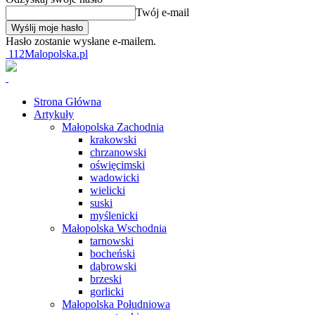
Twój e-mail
Hasło zostanie wysłane e-mailem.
112Malopolska.pl
Strona Główna
Artykuły
Małopolska Zachodnia
krakowski
chrzanowski
oświęcimski
wadowicki
wielicki
suski
myślenicki
Małopolska Wschodnia
tarnowski
bocheński
dąbrowski
brzeski
gorlicki
Małopolska Południowa