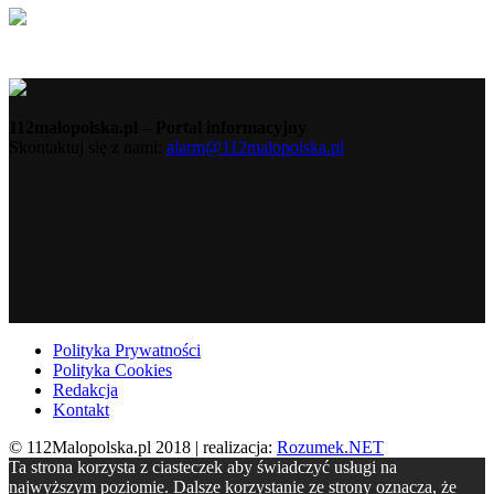
112malopolska.pl – Portal informacyjny
Skontaktuj się z nami:
alarm@112malopolska.pl
Polityka Prywatności
Polityka Cookies
Redakcja
Kontakt
© 112Malopolska.pl 2018 | realizacja:
Rozumek.NET
Ta strona korzysta z ciasteczek aby świadczyć usługi na
najwyższym poziomie. Dalsze korzystanie ze strony oznacza, że