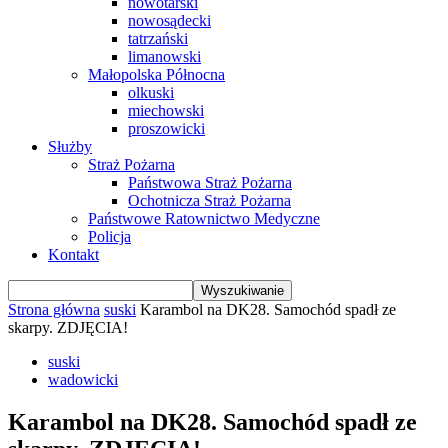
nowotarski
nowosądecki
tatrzański
limanowski
Małopolska Północna
olkuski
miechowski
proszowicki
Służby
Straż Pożarna
Państwowa Straż Pożarna
Ochotnicza Straż Pożarna
Państwowe Ratownictwo Medyczne
Policja
Kontakt
Strona główna
suski
Karambol na DK28. Samochód spadł ze
skarpy. ZDJĘCIA!
suski
wadowicki
Karambol na DK28. Samochód spadł ze