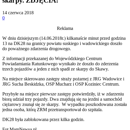
skarpy. ZDJĘCIA!
14 czerwca 2018
0
Reklama
W dniu dzisiejszym (14.06.2018r.) kilkanaście minut przed godzina
13 na DK28 na granicy powiatu suskiego i wadowickiego doszło
do poważnego zdarzenia drogowego.
Z informacji przekazanej do Wojewódzkiego Centrum
Powiadamiania Ratunkowego wynikało że doszło do zderzenia
trzech pojazdów a jeden z nich spadł ze skarpy do Skawy.
Na miejsce skierowano zastępy straży pożarnej z JRG Wadowice i
JRG Sucha Beskidzka, OSP Mucharz i OSP Koziniec Centrum.
Przybyłe na miejsce pierwsze zastępy potwierdziły, iż w zdarzeniu
biorą udział trzy pojazdy. Dwa znajdują się na jezdni a samochód
ciężarowy zsunął się ze skarpy. W wypadku poszkodowana została
jedna osoba, którą ZRM przetransportował do szpitala.
DK28 była zablokowana przez kilka godzin.
Fot.MamNewsa.pl