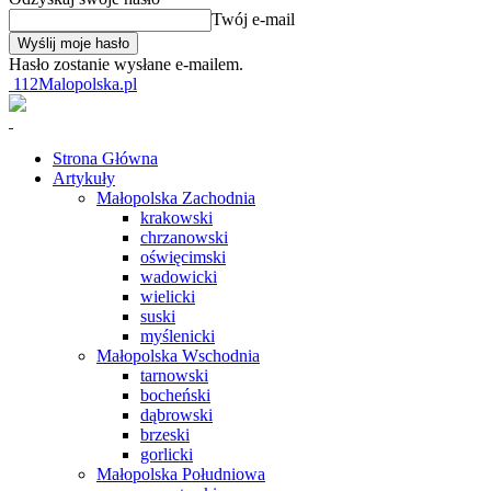
Twój e-mail
Hasło zostanie wysłane e-mailem.
112Malopolska.pl
Strona Główna
Artykuły
Małopolska Zachodnia
krakowski
chrzanowski
oświęcimski
wadowicki
wielicki
suski
myślenicki
Małopolska Wschodnia
tarnowski
bocheński
dąbrowski
brzeski
gorlicki
Małopolska Południowa