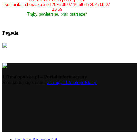
Komunikat obowiązuje od 2026-08-07 10:59 do 2026-08-07
13:59
Trąby powietrzne, brak ostrzeżeń
Pogoda
112malopolska.pl – Portal informacyjny
Skontaktuj się z nami:
alarm@112malopolska.pl
Polityka Prywatności