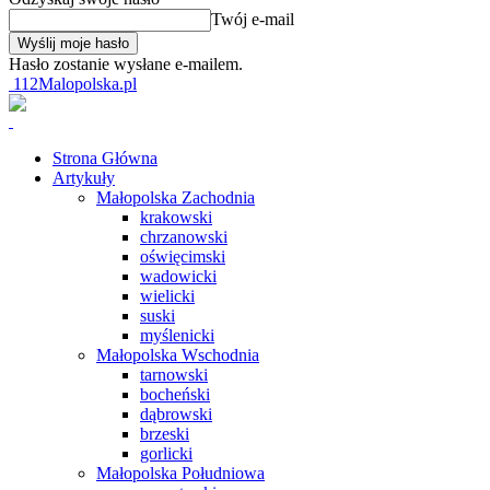
Twój e-mail
Hasło zostanie wysłane e-mailem.
112Malopolska.pl
Strona Główna
Artykuły
Małopolska Zachodnia
krakowski
chrzanowski
oświęcimski
wadowicki
wielicki
suski
myślenicki
Małopolska Wschodnia
tarnowski
bocheński
dąbrowski
brzeski
gorlicki
Małopolska Południowa