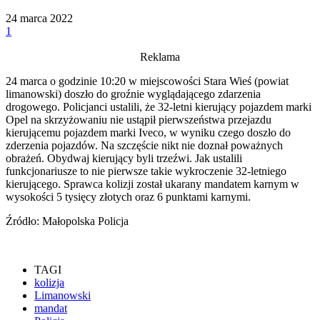
24 marca 2022
1
Reklama
24 marca o godzinie 10:20 w miejscowości Stara Wieś (powiat
limanowski) doszło do groźnie wyglądającego zdarzenia
drogowego. Policjanci ustalili, że 32-letni kierujący pojazdem marki
Opel na skrzyżowaniu nie ustąpił pierwszeństwa przejazdu
kierującemu pojazdem marki Iveco, w wyniku czego doszło do
zderzenia pojazdów. Na szczęście nikt nie doznał poważnych
obrażeń. Obydwaj kierujący byli trzeźwi. Jak ustalili
funkcjonariusze to nie pierwsze takie wykroczenie 32-letniego
kierującego. Sprawca kolizji został ukarany mandatem karnym w
wysokości 5 tysięcy złotych oraz 6 punktami karnymi.
Źródło: Małopolska Policja
TAGI
kolizja
Limanowski
mandat