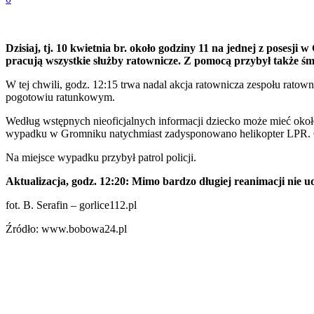
Dzisiaj, tj. 10 kwietnia br. około godziny 11 na jednej z poses
pracują wszystkie służby ratownicze. Z pomocą przybył także 
W tej chwili, godz. 12:15 trwa nadal akcja ratownicza zespołu rat
pogotowiu ratunkowym.
Według wstępnych nieoficjalnych informacji dziecko może mieć około
wypadku w Gromniku natychmiast zadysponowano helikopter LPR. Cz
Na miejsce wypadku przybył patrol policji.
Aktualizacja, godz. 12:20: Mimo bardzo długiej reanimacji nie u
fot. B. Serafin – gorlice112.pl
Źródło: www.bobowa24.pl