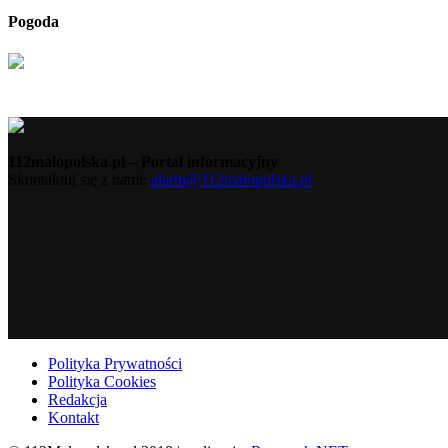
Pogoda
112malopolska.pl – Portal informacyjny
Skontaktuj się z nami:
alarm@112malopolska.pl
Polityka Prywatności
Polityka Cookies
Redakcja
Kontakt