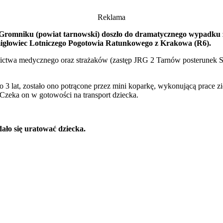
Reklama
ji w Gromniku (powiat tarnowski) doszło do dramatycznego wypadku 
śmigłowiec Lotniczego Pogotowia Ratunkowego z Krakowa (R6).
ownictwa medycznego oraz strażaków (zastęp JRG 2 Tarnów posterunek 
 3 lat, zostało ono potrącone przez mini koparkę, wykonującą prace 
eka on w gotowości na transport dziecka.
dało się uratować dziecka.