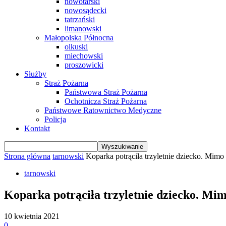
nowotarski
nowosądecki
tatrzański
limanowski
Małopolska Północna
olkuski
miechowski
proszowicki
Służby
Straż Pożarna
Państwowa Straż Pożarna
Ochotnicza Straż Pożarna
Państwowe Ratownictwo Medyczne
Policja
Kontakt
Strona główna
tarnowski
Koparka potrąciła trzyletnie dziecko. Mimo 
tarnowski
Koparka potrąciła trzyletnie dziecko. Mi
10 kwietnia 2021
0