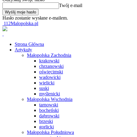
Twój e-mail
Hasło zostanie wysłane e-mailem.
112Malopolska.pl
Strona Główna
Artykuły
Małopolska Zachodnia
krakowski
chrzanowski
oświęcimski
wadowicki
wielicki
suski
myślenicki
Małopolska Wschodnia
tarnowski
bocheński
dąbrowski
brzeski
gorlicki
Małopolska Południowa