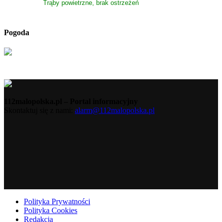
Trąby powietrzne, brak ostrzeżeń
Pogoda
112malopolska.pl – Portal informacyjny
Skontaktuj się z nami:
alarm@112malopolska.pl
Polityka Prywatności
Polityka Cookies
Redakcja