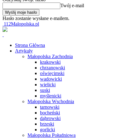
Twój e-mail
Hasło zostanie wysłane e-mailem.
112Malopolska.pl
Strona Główna
Artykuły
Małopolska Zachodnia
krakowski
chrzanowski
oświęcimski
wadowicki
wielicki
suski
myślenicki
Małopolska Wschodnia
tarnowski
bocheński
dąbrowski
brzeski
gorlicki
Małopolska Południowa