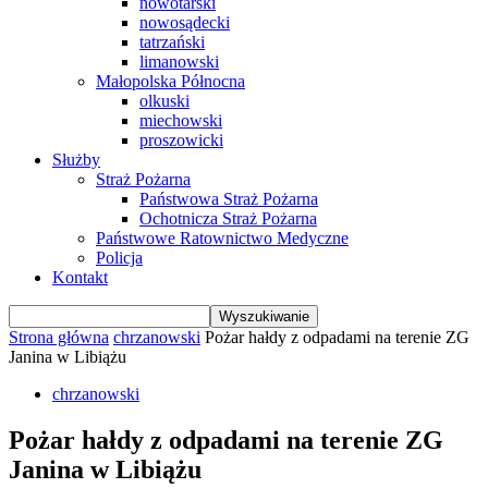
nowotarski
nowosądecki
tatrzański
limanowski
Małopolska Północna
olkuski
miechowski
proszowicki
Służby
Straż Pożarna
Państwowa Straż Pożarna
Ochotnicza Straż Pożarna
Państwowe Ratownictwo Medyczne
Policja
Kontakt
Strona główna
chrzanowski
Pożar hałdy z odpadami na terenie ZG
Janina w Libiążu
chrzanowski
Pożar hałdy z odpadami na terenie ZG
Janina w Libiążu