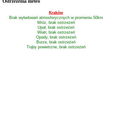
Ostrzeżenia meteo
Kraków
Brak wyładowań atmosferycznych w promieniu 50km
Mróz, brak ostrzeżeń
Upał, brak ostrzeżeń
Wiatr, brak ostrzeżeń
Opady, brak ostrzeżeń
Burze, brak ostrzeżeń
Trąby powietrzne, brak ostrzeżeń
Pogoda
112malopolska.pl – Portal informacyjny
Skontaktuj się z nami:
alarm@112malopolska.pl