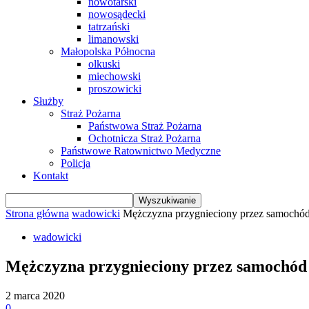
nowotarski
nowosądecki
tatrzański
limanowski
Małopolska Północna
olkuski
miechowski
proszowicki
Służby
Straż Pożarna
Państwowa Straż Pożarna
Ochotnicza Straż Pożarna
Państwowe Ratownictwo Medyczne
Policja
Kontakt
Strona główna
wadowicki
Mężczyzna przygnieciony przez samoch
wadowicki
Mężczyzna przygnieciony przez samochó
2 marca 2020
0