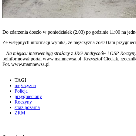
Do zdarzenia doszło w poniedziałek (2.03) po godzinie 11:00 na je
Ze wstępnych informacji wynika, że mężczyzna został tam przygniec
– Na miejscu interweniują strażacy z JRG Andrychów i OSP Roczyny
poinformował portal www.mamnewsa.pl Krzysztof Cieciak, rzecz
Fot. www.mamnewsa.pl
TAGI
mężczyzna
Policja
przygnieciony
Roczyny
straż pożarna
ZRM