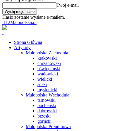
Twój e-mail
Hasło zostanie wysłane e-mailem.
112Malopolska.pl
Strona Główna
Artykuły
Małopolska Zachodnia
krakowski
chrzanowski
oświęcimski
wadowicki
wielicki
suski
myślenicki
Małopolska Wschodnia
tarnowski
bocheński
dąbrowski
brzeski
gorlicki
Małopolska Południowa