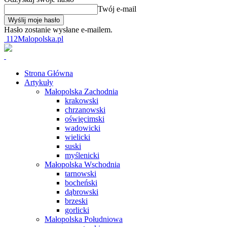
Twój e-mail
Hasło zostanie wysłane e-mailem.
112Malopolska.pl
Strona Główna
Artykuły
Małopolska Zachodnia
krakowski
chrzanowski
oświęcimski
wadowicki
wielicki
suski
myślenicki
Małopolska Wschodnia
tarnowski
bocheński
dąbrowski
brzeski
gorlicki
Małopolska Południowa