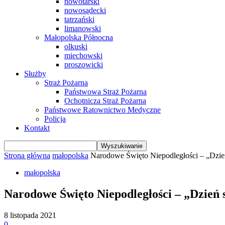
nowotarski
nowosądecki
tatrzański
limanowski
Małopolska Północna
olkuski
miechowski
proszowicki
Służby
Straż Pożarna
Państwowa Straż Pożarna
Ochotnicza Straż Pożarna
Państwowe Ratownictwo Medyczne
Policja
Kontakt
Strona główna
małopolska
Narodowe Święto Niepodległości – „Dzie
małopolska
Narodowe Święto Niepodległości – „Dzień
8 listopada 2021
0