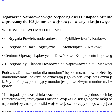
Tegoroczne Narodowe Święto Niepodległości 11 listopada Minist
zapraszamy do 103 jednostek wojskowych w całym kraju (w godzin
WOJEWÓDZTWO MAŁOPOLSKIE
• 6. Brygada Powietrznodesantowa, ul. Zyblikiewicza 1, Kraków;
• 3. Regionalna Baza Logistyczna, ul. Montelupich 3, Kraków;
• Centrum Operacji Lądowych – Dowództwo Komponentu Lądowego
• 1. Regionalny Ośrodek Dowodzenia i Naprowadzania, ul. Medweck
Podczas „Dnia szacunku dla munduru” będzie można dowiedzieć się, 
umundurowania, odkryć, co oznaczają jego kolory, kroje oraz czym j
każdy ubiór przypominający mundur jest prawdziwym mundurem, i w 
głowy.
11 listopada podczas „Dnia szacunku dla munduru” w jednostkach b
zainteresowany tradycjami i historią Wojska Polskiego będzie mógł o
najcenniejszy znak jednostki wojskowej, świadczący o męstwie jej żołn