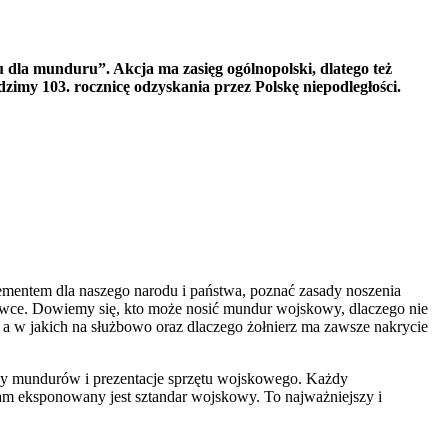
dla munduru”. Akcja ma zasięg ogólnopolski, dlatego też
imy 103. rocznicę odzyskania przez Polskę niepodległości.
ementem dla naszego narodu i państwa, poznać zasady noszenia
atywce. Dowiemy się, kto może nosić mundur wojskowy, dlaczego nie
 w jakich na służbowo oraz dlaczego żołnierz ma zawsze nakrycie
zy mundurów i prezentacje sprzętu wojskowego. Każdy
 tam eksponowany jest sztandar wojskowy. To najważniejszy i
.