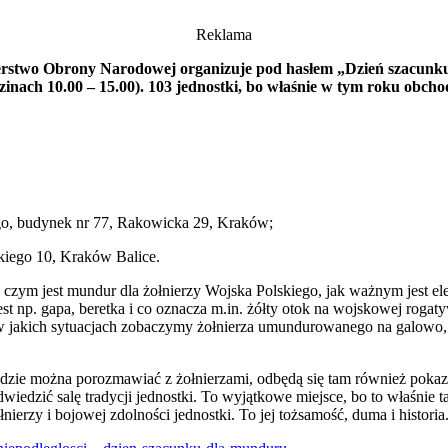
Reklama
erstwo Obrony Narodowej organizuje pod hasłem „Dzień szacunku 
ach 10.00 – 15.00). 103 jednostki, bo właśnie w tym roku obchodz
, budynek nr 77, Rakowicka 29, Kraków;
iego 10, Kraków Balice.
czym jest mundur dla żołnierzy Wojska Polskiego, jak ważnym jest el
est np. gapa, beretka i co oznacza m.in. żółty otok na wojskowej rog
jakich sytuacjach zobaczymy żołnierza umundurowanego na galowo, a
ędzie można porozmawiać z żołnierzami, odbędą się tam również poka
dwiedzić salę tradycji jednostki. To wyjątkowe miejsce, bo to właśnie
ierzy i bojowej zdolności jednostki. To jej tożsamość, duma i historia