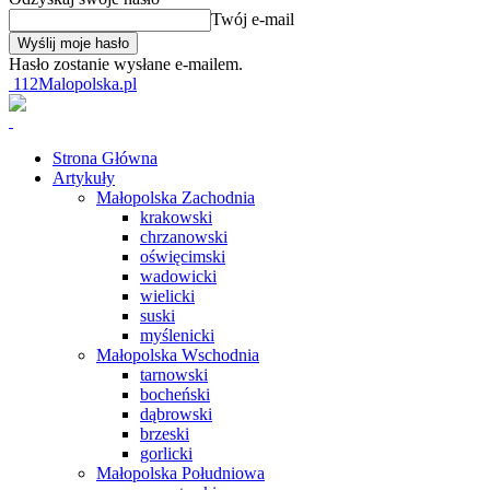
Twój e-mail
Hasło zostanie wysłane e-mailem.
112Malopolska.pl
Strona Główna
Artykuły
Małopolska Zachodnia
krakowski
chrzanowski
oświęcimski
wadowicki
wielicki
suski
myślenicki
Małopolska Wschodnia
tarnowski
bocheński
dąbrowski
brzeski
gorlicki
Małopolska Południowa