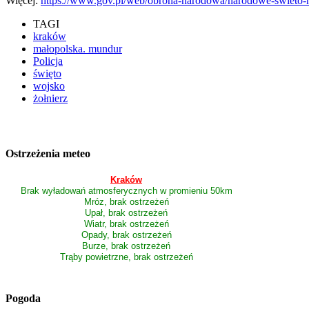
Więcej:
https://www.gov.pl/web/obrona-narodowa/narodowe-swieto-
TAGI
kraków
małopolska. mundur
Policja
święto
wojsko
żołnierz
Ostrzeżenia meteo
Kraków
Brak wyładowań atmosferycznych w promieniu 50km
Mróz, brak ostrzeżeń
Upał, brak ostrzeżeń
Wiatr, brak ostrzeżeń
Opady, brak ostrzeżeń
Burze, brak ostrzeżeń
Trąby powietrzne, brak ostrzeżeń
Pogoda