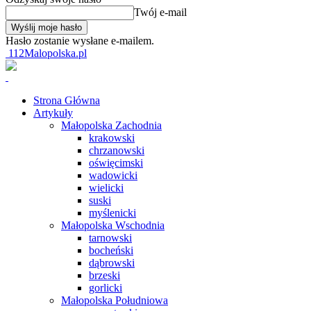
Twój e-mail
Hasło zostanie wysłane e-mailem.
112Malopolska.pl
Strona Główna
Artykuły
Małopolska Zachodnia
krakowski
chrzanowski
oświęcimski
wadowicki
wielicki
suski
myślenicki
Małopolska Wschodnia
tarnowski
bocheński
dąbrowski
brzeski
gorlicki
Małopolska Południowa