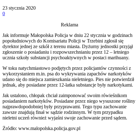
23 stycznia 2020
0
Reklama
Jak informuje Małopolska Policja w dniu 22 stycznia w godzinach
popołudniowych do Komisariatu Policji w Trzebini zgłosił się
dyrektor jednej ze szkół z terenu miasta. Dyżurny jednostki przyjął
zgłoszenie o posiadaniu i rozpowszechnianiu przez 12 – letniego
ucznia szkoły substancji psychoaktywnych w postaci marihuany.
W toku natychmiastowo podjętych przez policjantów czynności z
wykorzystaniem m.in. psa do wykrywania zapachów narkotyków
udano się do miejsca zamieszkania nieletniego. Pies nie potwierdził
jednak, aby posiadane przez 12-latka substancje były narkotykami.
Jak ustalono, chłopak chciał zaimponować swoim rówieśnikom
posiadaniem narkotyków. Posiadane przez niego wysuszone rośliny
najprawdopodobniej były przyprawami. Tego typu zachowanie
zawsze znajdują finał w sądzie rodzinnym. W tym przypadku
nieletni uczeń również wyjaśni swoje zachowanie przed sądem.
Żródło: www.malopolska.policja.gov.pl