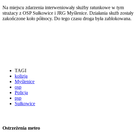
Na miejscu zdarzenia interweniowały służby ratunkowe w tym
strażacy z OSP Sułkowice i JRG Myślenice. Działania służb zostały
zakończone koło północy. Do tego czasu droga była zablokowana.
TAGI
kolizja
Myślenice
osp
Policja
psp
Sułkowice
Ostrzeżenia meteo