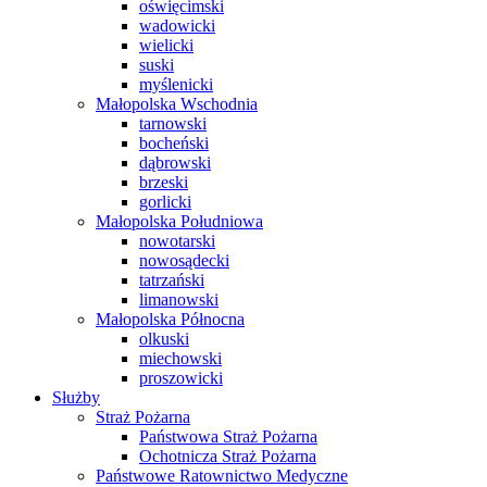
oświęcimski
wadowicki
wielicki
suski
myślenicki
Małopolska Wschodnia
tarnowski
bocheński
dąbrowski
brzeski
gorlicki
Małopolska Południowa
nowotarski
nowosądecki
tatrzański
limanowski
Małopolska Północna
olkuski
miechowski
proszowicki
Służby
Straż Pożarna
Państwowa Straż Pożarna
Ochotnicza Straż Pożarna
Państwowe Ratownictwo Medyczne