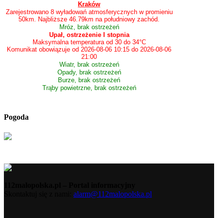
Kraków
Zarejestrowano 8 wyładowań atmosferycznych w promieniu
50km. Najbliższe 46.79km na południowy zachód.
Mróz, brak ostrzeżeń
Upał, ostrzeżenie I stopnia
Maksymalna temperatura od 30 do 34°C
Komunikat obowiązuje od 2026-08-06 10:15 do 2026-08-06
21:00
Wiatr, brak ostrzeżeń
Opady, brak ostrzeżeń
Burze, brak ostrzeżeń
Trąby powietrzne, brak ostrzeżeń
Pogoda
112malopolska.pl – Portal informacyjny
Skontaktuj się z nami:
alarm@112malopolska.pl