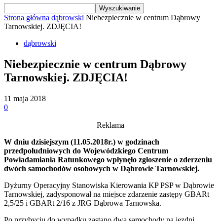
Strona główna
dąbrowski
Niebezpiecznie w centrum Dąbrowy
Tarnowskiej. ZDJĘCIA!
dąbrowski
Niebezpiecznie w centrum Dąbrowy
Tarnowskiej. ZDJĘCIA!
11 maja 2018
0
Reklama
W dniu dzisiejszym (11.05.2018r.) w godzinach
przedpołudniowych do Wojewódzkiego Centrum
Powiadamiania Ratunkowego wpłynęło zgłoszenie o zderzeniu
dwóch samochodów osobowych w Dąbrowie Tarnowskiej.
Dyżurny Operacyjny Stanowiska Kierowania KP PSP w Dąbrowie
Tarnowskiej, zadysponował na miejsce zdarzenie zastępy GBARt
2,5/25 i GBARt 2/16 z JRG Dąbrowa Tarnowska.
Po przybyciu do wypadku zastano dwa samochody na jezdni.