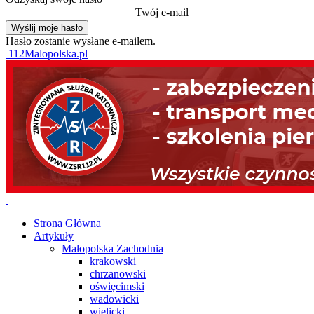
Twój e-mail
Hasło zostanie wysłane e-mailem.
112Malopolska.pl
Strona Główna
Artykuły
Małopolska Zachodnia
krakowski
chrzanowski
oświęcimski
wadowicki
wielicki