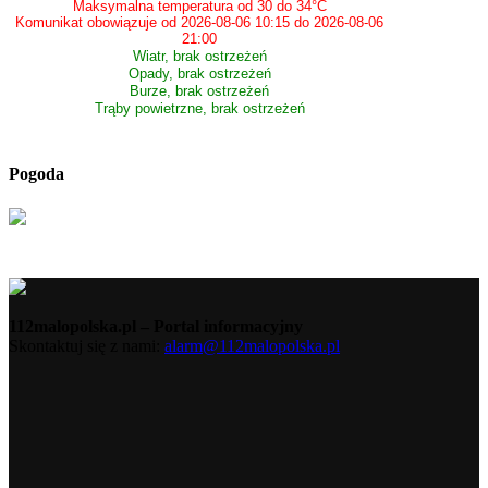
Maksymalna temperatura od 30 do 34°C
Komunikat obowiązuje od 2026-08-06 10:15 do 2026-08-06
21:00
Wiatr, brak ostrzeżeń
Opady, brak ostrzeżeń
Burze, brak ostrzeżeń
Trąby powietrzne, brak ostrzeżeń
Pogoda
112malopolska.pl – Portal informacyjny
Skontaktuj się z nami:
alarm@112malopolska.pl