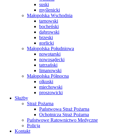
suski
myślenicki
Małopolska Wschodnia
tarnowski
bocheński
dąbrowski
brzeski
gorlicki
Małopolska Południowa
nowotarski
nowosądecki
tatrzański
limanowski
Małopolska Północna
olkuski
miechowski
proszowicki
Służby
Straż Pożarna
Państwowa Straż Pożarna
Ochotnicza Straż Pożarna
Państwowe Ratownictwo Medyczne
Policja
Kontakt