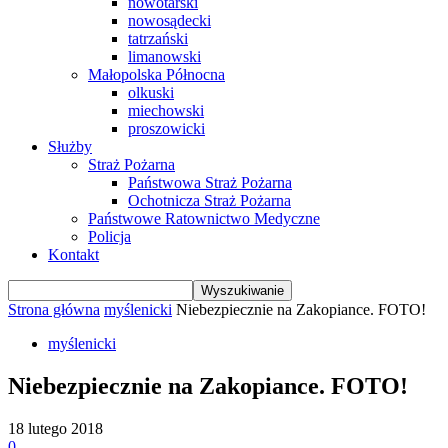
nowotarski
nowosądecki
tatrzański
limanowski
Małopolska Północna
olkuski
miechowski
proszowicki
Służby
Straż Pożarna
Państwowa Straż Pożarna
Ochotnicza Straż Pożarna
Państwowe Ratownictwo Medyczne
Policja
Kontakt
Strona główna
myślenicki
Niebezpiecznie na Zakopiance. FOTO!
myślenicki
Niebezpiecznie na Zakopiance. FOTO!
18 lutego 2018
0