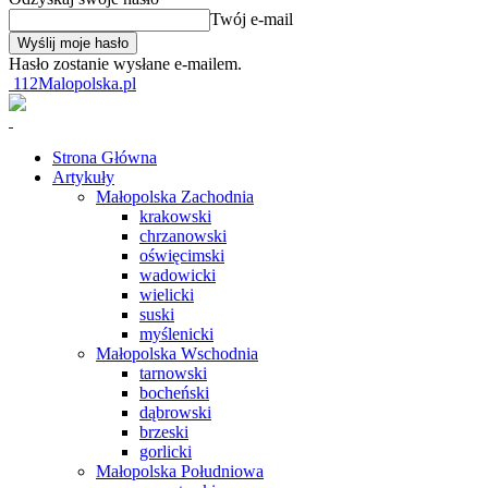
Twój e-mail
Hasło zostanie wysłane e-mailem.
112Malopolska.pl
Strona Główna
Artykuły
Małopolska Zachodnia
krakowski
chrzanowski
oświęcimski
wadowicki
wielicki
suski
myślenicki
Małopolska Wschodnia
tarnowski
bocheński
dąbrowski
brzeski
gorlicki
Małopolska Południowa