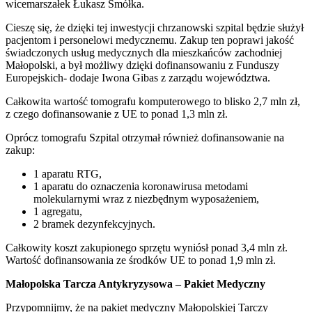
wicemarszałek Łukasz Smółka.
Cieszę się, że dzięki tej inwestycji chrzanowski szpital będzie służył
pacjentom i personelowi medycznemu. Zakup ten poprawi jakość
świadczonych usług medycznych dla mieszkańców zachodniej
Małopolski, a był możliwy dzięki dofinansowaniu z Funduszy
Europejskich- dodaje Iwona Gibas z zarządu województwa.
Całkowita wartość tomografu komputerowego to blisko 2,7 mln zł,
z czego dofinansowanie z UE to ponad 1,3 mln zł.
Oprócz tomografu Szpital otrzymał również dofinansowanie na
zakup:
1 aparatu RTG,
1 aparatu do oznaczenia koronawirusa metodami
molekularnymi wraz z niezbędnym wyposażeniem,
1 agregatu,
2 bramek dezynfekcyjnych.
Całkowity koszt zakupionego sprzętu wyniósł ponad 3,4 mln zł.
Wartość dofinansowania ze środków UE to ponad 1,9 mln zł.
Małopolska Tarcza Antykryzysowa – Pakiet Medyczny
Przypomnijmy, że na pakiet medyczny Małopolskiej Tarczy