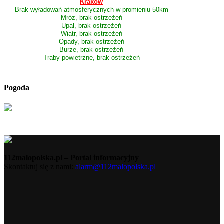
Kraków
Brak wyładowań atmosferycznych w promieniu 50km
Mróz, brak ostrzeżeń
Upał, brak ostrzeżeń
Wiatr, brak ostrzeżeń
Opady, brak ostrzeżeń
Burze, brak ostrzeżeń
Trąby powietrzne, brak ostrzeżeń
Pogoda
112malopolska.pl – Portal informacyjny
Skontaktuj się z nami:
alarm@112malopolska.pl