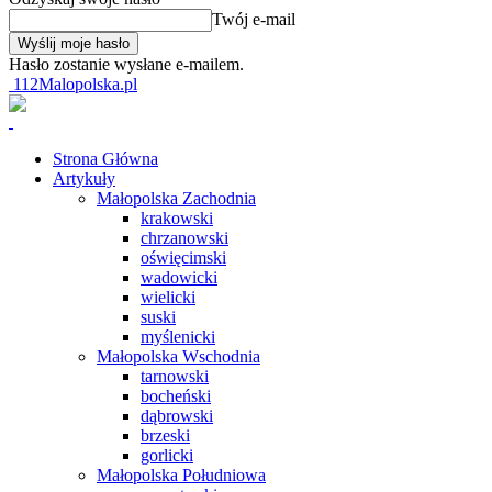
Twój e-mail
Hasło zostanie wysłane e-mailem.
112Malopolska.pl
Strona Główna
Artykuły
Małopolska Zachodnia
krakowski
chrzanowski
oświęcimski
wadowicki
wielicki
suski
myślenicki
Małopolska Wschodnia
tarnowski
bocheński
dąbrowski
brzeski
gorlicki
Małopolska Południowa