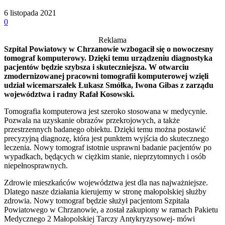
6 listopada 2021
0
Reklama
Szpital Powiatowy w Chrzanowie wzbogacił się o nowoczesny
tomograf komputerowy. Dzięki temu urządzeniu diagnostyka
pacjentów będzie szybsza i skuteczniejsza. W otwarciu
zmodernizowanej pracowni tomografii komputerowej wzięli
udział wicemarszałek Łukasz Smółka, Iwona Gibas z zarządu
województwa i radny Rafał Kosowski.
Tomografia komputerowa jest szeroko stosowana w medycynie.
Pozwala na uzyskanie obrazów przekrojowych, a także
przestrzennych badanego obiektu. Dzięki temu można postawić
precyzyjną diagnozę, która jest punktem wyjścia do skutecznego
leczenia. Nowy tomograf istotnie usprawni badanie pacjentów po
wypadkach, będących w ciężkim stanie, nieprzytomnych i osób
niepełnosprawnych.
Zdrowie mieszkańców województwa jest dla nas najważniejsze.
Dlatego nasze działania kierujemy w stronę małopolskiej służby
zdrowia. Nowy tomograf będzie służył pacjentom Szpitala
Powiatowego w Chrzanowie, a został zakupiony w ramach Pakietu
Medycznego 2 Małopolskiej Tarczy Antykryzysowej- mówi