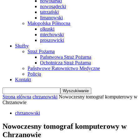
nowotarski
nowosądecki
tatrzański
limanowski
Małopolska Północna
olkuski
miechowski
proszowicki
Służby
Straż Pożarna
Państwowa Straż Pożarna
Ochotnicza Straż Pożarna
Państwowe Ratownictwo Medyczne
Policja
Kontakt
Strona główna
chrzanowski
Nowoczesny tomograf komputerowy w
Chrzanowie
chrzanowski
Nowoczesny tomograf komputerowy w
Chrzanowie