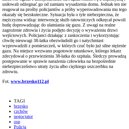
usiłowali odżegnać go od zamiaru wysadzenia domu. Jednak ten nie
reagował na prośby policjantów a próby wyperswadowania mu tego
okazały się bezskuteczne. Sytuacja była o tyle niebezpieczna, że
mężczyzna widząc interwencję służb ratowniczych odkręcał powoli
butlę doprowadzając do ulatniania się gazu. Z uwagi na realne
zagrożenie zdrowia i życia podjęto decyzję o wyważeniu drzwi
wejściowych. Policjanci działając z zaskoczenia i wykorzystując
chwilę nieuwagi 38-latka obezwładnili go i natychmiast
wyprowadzili z pomieszczeń, w których czuć było już silne stężenie
gazu. Na miejsce wezwano pogotowie ratunkowe, którego lekarz
zdecydował o przewiezieniu 38-latka do szpitala. Śledczy prowadzą
postępowanie w sprawie narażenia człowieka na bezpośrednie
niebezpieczeństwo utraty życia albo ciężkiego uszczerbku na
zdrowiu.
Fot.
www.brzesko112.pl
TAGI
brzesko
czchów
negocjator
osp
Policja