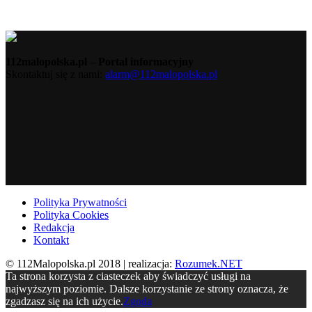
112malopolska.pl – Portal informacyjny
Skontaktuj się z nami:
alarm@112malopolska.pl
Polityka Prywatności
Polityka Cookies
Redakcja
Kontakt
© 112Malopolska.pl 2018 | realizacja:
Rozumek.NET
Ta strona korzysta z ciasteczek aby świadczyć usługi na
najwyższym poziomie. Dalsze korzystanie ze strony oznacza, że
zgadzasz się na ich użycie.
Zgoda