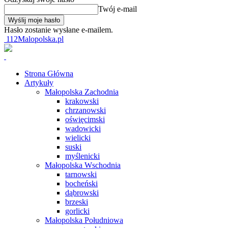
Twój e-mail
Hasło zostanie wysłane e-mailem.
112Malopolska.pl
Strona Główna
Artykuły
Małopolska Zachodnia
krakowski
chrzanowski
oświęcimski
wadowicki
wielicki
suski
myślenicki
Małopolska Wschodnia
tarnowski
bocheński
dąbrowski
brzeski
gorlicki
Małopolska Południowa