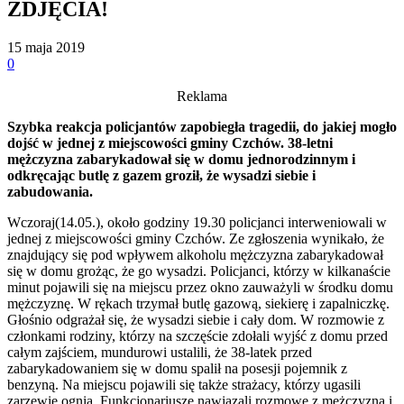
ZDJĘCIA!
15 maja 2019
0
Reklama
Szybka reakcja policjantów zapobiegła tragedii, do jakiej mogło
dojść w jednej z miejscowości gminy Czchów. 38-letni
mężczyzna zabarykadował się w domu jednorodzinnym i
odkręcając butlę z gazem groził, że wysadzi siebie i
zabudowania.
Wczoraj(14.05.), około godziny 19.30 policjanci interweniowali w
jednej z miejscowości gminy Czchów. Ze zgłoszenia wynikało, że
znajdujący się pod wpływem alkoholu mężczyzna zabarykadował
się w domu grożąc, że go wysadzi. Policjanci, którzy w kilkanaście
minut pojawili się na miejscu przez okno zauważyli w środku domu
mężczyznę. W rękach trzymał butlę gazową, siekierę i zapalniczkę.
Głośnio odgrażał się, że wysadzi siebie i cały dom. W rozmowie z
członkami rodziny, którzy na szczęście zdołali wyjść z domu przed
całym zajściem, mundurowi ustalili, że 38-latek przed
zabarykadowaniem się w domu spalił na posesji pojemnik z
benzyną. Na miejscu pojawili się także strażacy, którzy ugasili
zarzewie ognia. Funkcjonariusze nawiązali rozmowę z mężczyzną i