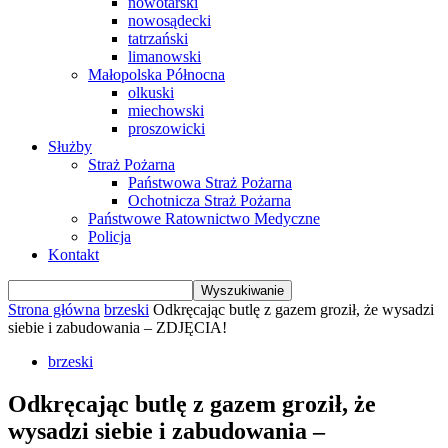
nowotarski
nowosądecki
tatrzański
limanowski
Małopolska Północna
olkuski
miechowski
proszowicki
Służby
Straż Pożarna
Państwowa Straż Pożarna
Ochotnicza Straż Pożarna
Państwowe Ratownictwo Medyczne
Policja
Kontakt
Strona główna
brzeski
Odkręcając butlę z gazem groził, że wysadzi
siebie i zabudowania – ZDJĘCIA!
brzeski
Odkręcając butlę z gazem groził, że
wysadzi siebie i zabudowania –