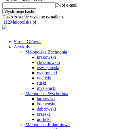
Twój e-mail
Hasło zostanie wysłane e-mailem.
112Malopolska.pl
Strona Główna
Artykuły
Małopolska Zachodnia
krakowski
chrzanowski
oświęcimski
wadowicki
wielicki
suski
myślenicki
Małopolska Wschodnia
tarnowski
bocheński
dąbrowski
brzeski
gorlicki
Małopolska Południowa