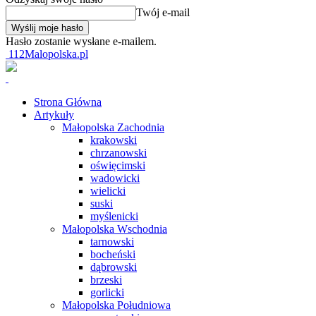
Twój e-mail
Hasło zostanie wysłane e-mailem.
112Malopolska.pl
Strona Główna
Artykuły
Małopolska Zachodnia
krakowski
chrzanowski
oświęcimski
wadowicki
wielicki
suski
myślenicki
Małopolska Wschodnia
tarnowski
bocheński
dąbrowski
brzeski
gorlicki
Małopolska Południowa