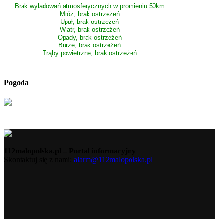
Brak wyładowań atmosferycznych w promieniu 50km
Mróz, brak ostrzeżeń
Upał, brak ostrzeżeń
Wiatr, brak ostrzeżeń
Opady, brak ostrzeżeń
Burze, brak ostrzeżeń
Trąby powietrzne, brak ostrzeżeń
Pogoda
112malopolska.pl – Portal informacyjny
Skontaktuj się z nami:
alarm@112malopolska.pl