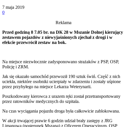
7 maja 2019
0
Reklama
Przed godziną 8 7.05 br. na DK 28 w Mszanie Dolnej kierujący
zestawem pojazdów z niewyjaśnionych zjechał z drogi i w
efekcie przewrócił zestaw na bok.
Na miejsce niezwłocznie zadysponowano strażaków z PSP, OSP,
Policję i ZRM.
Jak się okazało samochód przewoził 190 sztuk świń. Część z nich
uciekła, niektóre osobniki ucierpiały w zdarzeniu i zostały uśpione
przez przybyłego na miejsce Lekarza Weterynarii.
Poszkodowany kierowca z urazem ręki został przetransportowany
przez ratowników medycznych do szpitala.
Na czas wyciągania pojazdu droga była całkowicie zablokowana.
W akcji trwającej prawie 6 godzin udział brały zastępy z JRG
Limanowa (posterunek Mszana) z Oficerem Operacyjnym, OSP