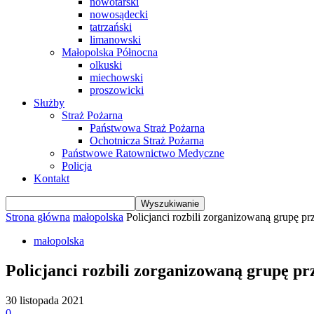
nowotarski
nowosądecki
tatrzański
limanowski
Małopolska Północna
olkuski
miechowski
proszowicki
Służby
Straż Pożarna
Państwowa Straż Pożarna
Ochotnicza Straż Pożarna
Państwowe Ratownictwo Medyczne
Policja
Kontakt
Strona główna
małopolska
Policjanci rozbili zorganizowaną grupę prz
małopolska
Policjanci rozbili zorganizowaną grupę pr
30 listopada 2021
0