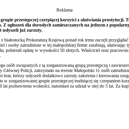
Reklama
rupie przestępczej czerpiącej korzyści z ułatwiania prostytucji. To
du. Z ogłoszeń dla dorosłych zamieszczanych na jednym z popularn
usłyszeli już zarzuty.
białostocką Prokuraturą Krajową ponad rok temu zaczęli przyglądać si
el i osoby zatrudnione w tej małopolskiej firmie zarabiają, ułatwiając t
u, pobierali opłatę w wysokości 50 złotych. Właściciel oraz pracownic
.
regu osób związanych z tą zorganizowaną grupą przestępczą i zawieszeni
łównej Policji, zatrzymało na terenie Małopolski 11 osób zatrudniony
etni brat, którzy usłyszeli dodatkowo zarzuty założenia i kierowania z
iału w zorganizowanej grupie przestępczej trudniącej się czerpaniem ko
lat pozbawienia wolności, natomiast za udział w niej do 5 lat. Za kupl