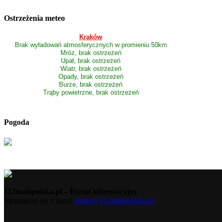
Ostrzeżenia meteo
Kraków
Brak wyładowań atmosferycznych w promieniu 50km
Mróz, brak ostrzeżeń
Upał, brak ostrzeżeń
Wiatr, brak ostrzeżeń
Opady, brak ostrzeżeń
Burze, brak ostrzeżeń
Trąby powietrzne, brak ostrzeżeń
Pogoda
112malopolska.pl – Portal informacyjny
Skontaktuj się z nami:
alarm@112malopolska.pl