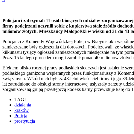
Policjanci zatrzymali 11 osób biorących udział w zorganizowanej g
firmy podejrzani uczynili sobie z kuplerstwa stałe źródło docho
milionów złotych. Mieszkańcy Małopolski w wieku od 31 do 43 lat 
Policjanci z Komendy Wojewódzkiej Policji w Białymstoku wspólnie z 
zamieszczane były ogłoszenia dla dorosłych. Podejrzewali, że właścici
kilkunastu tysięcy ogłoszeń zamieszczonych miesięcznie na tym portal
Przez 15 lat tego procederu mogli zarobić ponad 40 milionów złotych
Efektem blisko rocznej pracy podlaskich śledczych jest ustalenie sze
podlaskiego garnizonu wspieranych przez funkcjonariuszy z Komendy G
związanych. Wśród nich był też 43-letni właściciel firmy i jego 39-l
lat zatrudnione do obsługi strony internetowej usłyszały zarzuty udz
zorganizowaną grupą przestępczą kodeks karny przewiduje karę do 10 
TAGI
działania
kraków
Policja
prostytucja