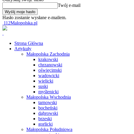
Twój e-mail
Hasło zostanie wysłane e-mailem.
112Malopolska.pl
Strona Główna
Artykuły
Małopolska Zachodnia
krakowski
chrzanowski
oświęcimski
wadowicki
wielicki
suski
myślenicki
Małopolska Wschodnia
tarnowski
bocheński
dąbrowski
brzeski
gorlicki
Małopolska Południowa