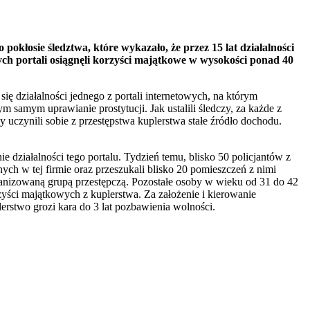
 pokłosie śledztwa, które wykazało, że przez 15 lat działalności
ych portali osiągnęli korzyści majątkowe w wysokości ponad 40
ę działalności jednego z portali internetowych, na którym
ym samym uprawianie prostytucji. Jak ustalili śledczy, za każde z
y uczynili sobie z przestępstwa kuplerstwa stałe źródło dochodu.
e działalności tego portalu. Tydzień temu, blisko 50 policjantów z
ch w tej firmie oraz przeszukali blisko 20 pomieszczeń z nimi
organizowaną grupą przestępczą. Pozostałe osoby w wieku od 31 do 42
rzyści majątkowych z kuplerstwa. Za założenie i kierowanie
erstwo grozi kara do 3 lat pozbawienia wolności.